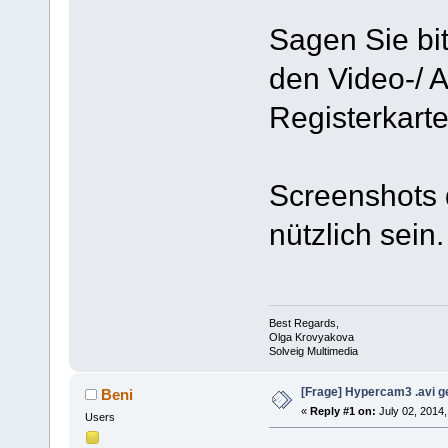
Sagen Sie bit
den Video-/ A
Registerkart
Screenshots 
nützlich sein.
Best Regards,
Olga Krovyakova
Solveig Multimedia
[Frage] Hypercam3 .avi ge
Beni
«
Reply #1 on:
July 02, 2014,
Users