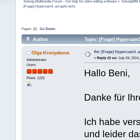
Solveig Multimedia Forum - Get help for video editing software
»
SolveigMM P
[Frage] Hypercam3 .avi geht nicht
Pages: [
1
]
Go Down
Author
Topic: [Frage] Hypercam3
Re: [Frage] Hypercam3 .av
Olga Krovyakova
«
Reply #2 on:
July 04, 2014,
Administrator
Users
Hallo Beni,
Posts: 1222
Danke für Ihr
Ich habe ver
und leider da