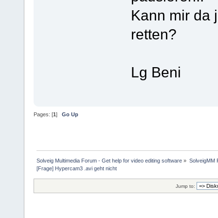
Kann mir da j
retten?
Lg Beni
Pages: [
1
]
Go Up
Solveig Multimedia Forum - Get help for video editing software
»
SolveigMM P
[Frage] Hypercam3 .avi geht nicht
Jump to: