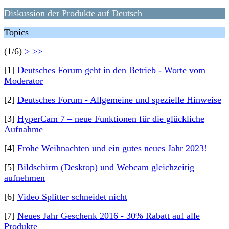
Diskussion der Produkte auf Deutsch
Topics
(1/6)
>
>>
[1]
Deutsches Forum geht in den Betrieb - Worte vom
Moderator
[2]
Deutsches Forum - Allgemeine und spezielle Hinweise
[3]
HyperCam 7 – neue Funktionen für die glückliche
Aufnahme
[4]
Frohe Weihnachten und ein gutes neues Jahr 2023!
[5]
Bildschirm (Desktop) und Webcam gleichzeitig
aufnehmen
[6]
Video Splitter schneidet nicht
[7]
Neues Jahr Geschenk 2016 - 30% Rabatt auf alle
Produkte