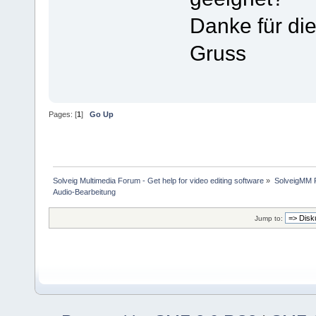
Danke für die
Gruss
Pages: [
1
]
Go Up
Solveig Multimedia Forum - Get help for video editing software
»
SolveigMM P
Audio-Bearbeitung
Jump to: