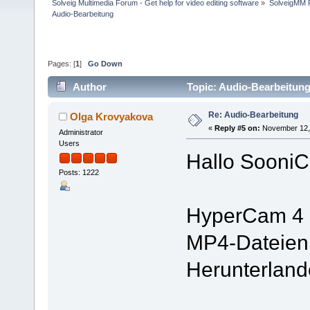
Solveig Multimedia Forum - Get help for video editing software
»
SolveigMM P
Audio-Bearbeitung
Pages: [
1
]
Go Down
Author
Topic: Audio-Bearbeitun
Re: Audio-Bearbeitung
Olga Krovyakova
«
Reply #5 on:
November 12, 
Administrator
Users
Hallo SooniC
Posts: 1222
HyperCam 4 u
MP4-Dateien 
Herunterlande