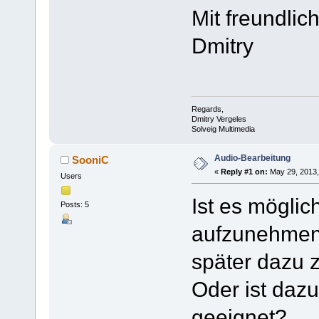
Mit freundlic
Dmitry
Regards,
Dmitry Vergeles
Solveig Multimedia
Audio-Bearbeitung
SooniC
«
Reply #1 on:
May 29, 2013,
Users
Ist es mögli
Posts: 5
aufzunehmen,
später dazu 
Oder ist dazu
geeignet?