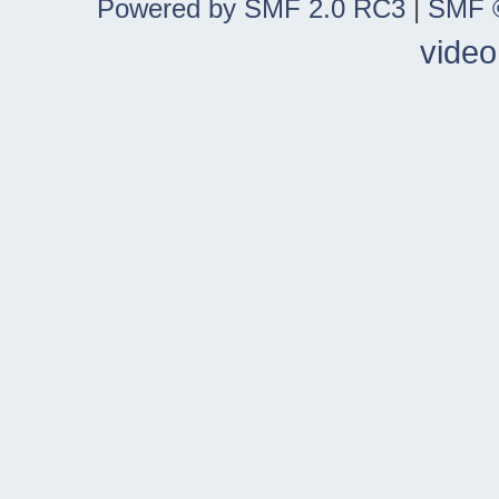
Powered by SMF 2.0 RC3
|
SMF ©
video