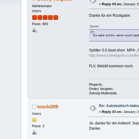
«
Reply #4 on:
January 19
Administrator
Users
Danke für ein Rückgabe.
Posts: 883
Quote
Es wäre schön, wenn auch mp4 
Splitter 3.0 lässt shon MP4-
http://www.solveigmm.com/f
FLV, WebM kommen noch.
Regards,
Dmitry Vergeles
Solveig Multimedia
Re: Automatisch index
toschi269
«
Reply #3 on:
January 19
Users
Ja. danke für die Antwort. Su
Posts: 3
Danke.