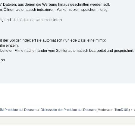
s" Dateien, aus denen die Werbung hinaus geschnitten werden soll.
m: Öffnen, automatisch indexieren, Marker setzen, speichern, fertig.
dig und ich möchte das automatisieren.
 der Splitter indexiert sie automatisch (für jede Datei eine mlmix)
ilm einzeln.
arbeiteten Filme nacheinander vom Splitter automatisch bearbeitet und gespeichert.
 ??
MM Produkte auf Deutsch
»
Diskussion der Produkte auf Deutsch
(Moderator:
TomD101
) »