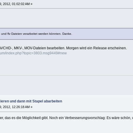
, 2012, 01:02:02 AM »
und flv Dateien verarbeitet werden könnten. Danke.
, AVCHD-, MKV-, MOV-Dateien bearbeiten. Morgen wird ein Release erscheinen.
orum/index.php?topic=3803.msg9449#new
ieren und dann mit Stapel abarbeiten
, 2012, 12:26:18 AM »
per, das es die Möglichkeit gibt. Noch ein Verbesserungsvorschlag: Es wäre schön