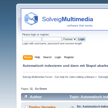
Please
login
or
register
.
Login with username, password and session length
Home
Help
Search
Login
Register
Automatisch indexieren und dann mit Stapel abarbe
Solveig Multimedia Forum - Get help for video editing software
»
Solveig
Pages: [
1
]
Go Down
Author
Topic: Automatisch ind
Re: Automatisch index
Dmitry Vergeles