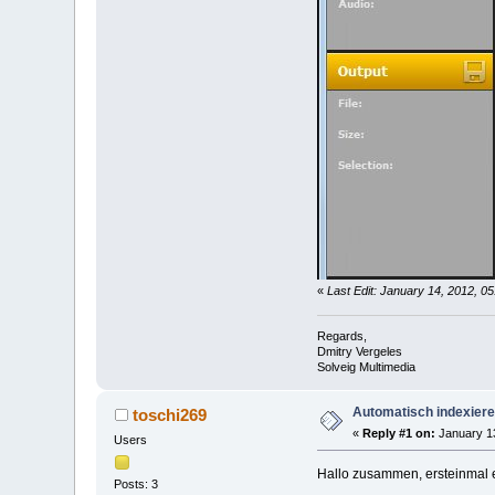
«
Last Edit: January 14, 2012, 0
Regards,
Dmitry Vergeles
Solveig Multimedia
Automatisch indexiere
toschi269
«
Reply #1 on:
January 13
Users
Hallo zusammen, ersteinmal 
Posts: 3