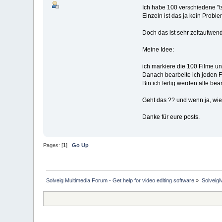
Ich habe 100 verschiedene "t
Einzeln ist das ja kein Proble
Doch das ist sehr zeitaufwen
Meine Idee:
ich markiere die 100 Filme und
Danach bearbeite ich jeden F
Bin ich fertig werden alle be
Geht das ?? und wenn ja, wie
Danke für eure posts.
Pages: [
1
]
Go Up
Solveig Multimedia Forum - Get help for video editing software
»
Solveig