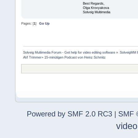
Best Regards,
Olga Krovyakova
Solveig Multimedia
Pages: [
1
]
Go Up
Solveig Multimedia Forum - Get help for video editing software
»
SolveigMM P
AVI Trimmer+ 15-minütigen Podcast von Heinz Schmitz
Powered by SMF 2.0 RC3
|
SMF ©
video