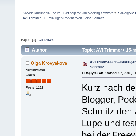
Solveig Multimedia Forum - Get help for video editing software
»
SolveigMM P
AVI Trimmer+ 15-minütigen Podcast von Heinz Schmitz
Pages: [
1
]
Go Down
Author
Topic: AVI Trimmer+ 15-
AVI Trimmer+ 15-minütige
Olga Krovyakova
Schmitz
Administrator
«
Reply #1 on:
October 07, 2015, 1
Users
Kurz nach de
Posts: 1222
Blogger, Pod
Schmitz den
Lupe und tes
bei der Free