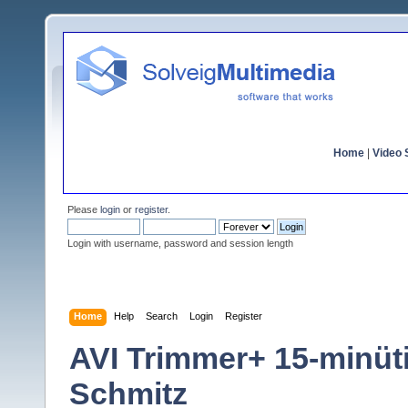
Home
|
Video S
Please
login
or
register
.
Login with username, password and session length
Home
Help
Search
Login
Register
AVI Trimmer+ 15-minüt
Schmitz