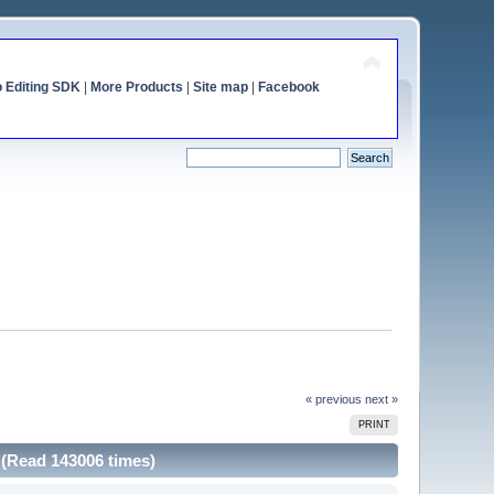
o Editing SDK
|
More Products
|
Site map
|
Facebook
« previous
next »
PRINT
t (Read 143006 times)