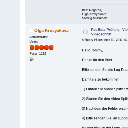
Best Regards,
Olga Krovyakova
Solveig Multimedia
Re: Beta-Prüfung - Vide
Olga Krovyakova
Videoschnitt
Administrator
«
Reply #5 on:
April 30, 2011, 0
Users
Hello Tommy,
Posts: 1222
Danke für den Brief.
Bitte senden Sie die Log-Date
Damit sie zu bekommen:
1) Führen Sie Video Splitter,
2) Starten Sie den Video Split
3) Nachdem der Fehler ersche
4) Bitte senden Sie an suppor
Ich war nicht in der Lage, de