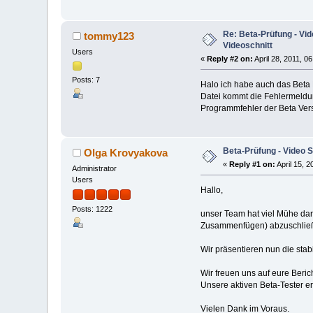
Re: Beta-Prüfung - Vide
tommy123
Videoschnitt
Users
«
Reply #2 on:
April 28, 2011, 0
Posts: 7
Halo ich habe auch das Beta 
Datei kommt die Fehlermeldun
Programmfehler der Beta Ver
Beta-Prüfung - Video Sp
Olga Krovyakova
«
Reply #1 on:
April 15, 2
Administrator
Users
Hallo,
Posts: 1222
unser Team hat viel Mühe dar
Zusammenfügen) abzuschlie
Wir präsentieren nun die stab
Wir freuen uns auf eure Beri
Unsere aktiven Beta-Tester er
Vielen Dank im Voraus.