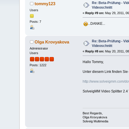
Re: Beta-Prüfung - Vide
tommy123
Videoschnitt
Users
«
Reply #9 on:
May 29, 2011, 06
Posts: 7
...DANKE...
Re: Beta-Prüfung - Vide
Olga Krovyakova
Videoschnitt
Administrator
«
Reply #8 on:
May 20, 2011, 08
Users
Hallo Tommy,
Posts: 1222
Unter diesem Link finden Sie 
http://www.solveigmm.com/d
SolveigMM Video Splitter 2.4
Best Regards,
Olga Krovyakova
Solveig Multimedia