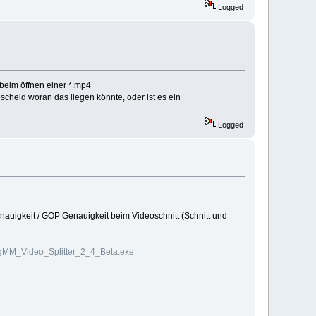
Logged
beim öffnen einer *.mp4
cheid woran das liegen könnte, oder ist es ein
Logged
auigkeit / GOP Genauigkeit beim Videoschnitt (Schnitt und
igMM_Video_Splitter_2_4_Beta.exe