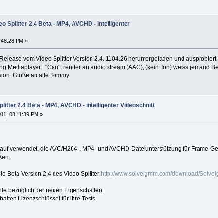
o Splitter 2.4 Beta - MP4, AVCHD - intelligenter
6:48:28 PM »
Release vom Video Splitter Version 2.4. 1104.26 heruntergeladen und ausprobiert 
g Mediaplayer: "Can"t render an audio stream (AAC), (kein Ton) weiss jemand Bes
sion Grüße an alle Tommy
litter 2.4 Beta - MP4, AVCHD - intelligenter Videoschnitt
011, 08:11:39 PM »
auf verwendet, die AVC/H264-, MP4- und AVCHD-Dateiunterstützung für Frame-Gen
ßen.
ile Beta-Version 2.4 des Video Splitter
http://www.solveigmm.com/download/Solve
chte bezüglich der neuen Eigenschaften.
halten Lizenzschlüssel für ihre Tests.