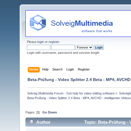
Please
login
or
register
.
Login with username, password and session length
Home
Help
Search
Login
Register
Beta-Prüfung - Video Splitter 2.4 Beta - MP4, AVCHD 
Solveig Multimedia Forum - Get help for video editing software
»
Solveig
Beta-Prüfung - Video Splitter 2.4 Beta - MP4, AVCHD - intelligenter Videos
Pages: [
1
]
Go Down
Author
Topic: Beta-Prüfung - 