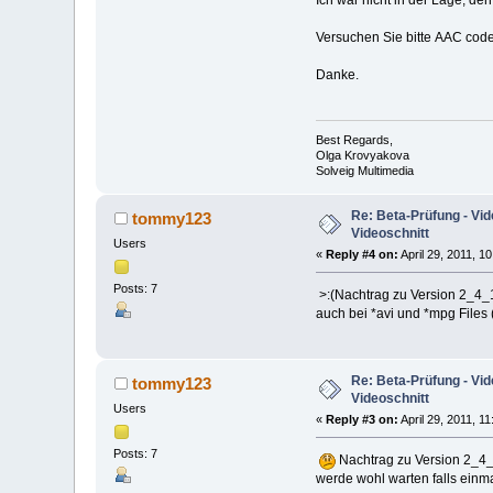
Versuchen Sie bitte ААС co
Danke.
Best Regards,
Olga Krovyakova
Solveig Multimedia
Re: Beta-Prüfung - Vide
tommy123
Videoschnitt
Users
«
Reply #4 on:
April 29, 2011, 1
Posts: 7
>:(Nachtrag zu Version 2_4_
auch bei *avi und *mpg Files 
Re: Beta-Prüfung - Vide
tommy123
Videoschnitt
Users
«
Reply #3 on:
April 29, 2011, 1
Posts: 7
Nachtrag zu Version 2_4_
werde wohl warten falls einm