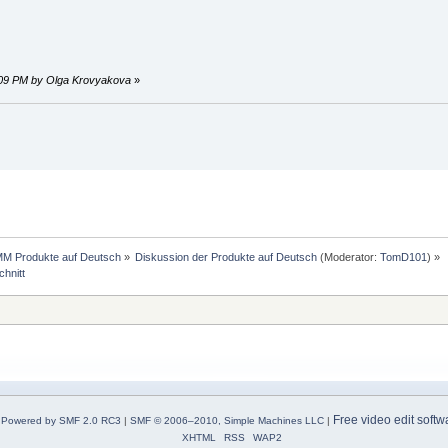
13:09 PM by Olga Krovyakova
»
MM Produkte auf Deutsch
»
Diskussion der Produkte auf Deutsch
(Moderator:
TomD101
) »
chnitt
Free video edit softw
Powered by SMF 2.0 RC3
|
SMF © 2006–2010, Simple Machines LLC
|
XHTML
RSS
WAP2