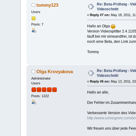
Re: Beta-Prüfung - Vide
tommy123
Videoschnitt
Users
«
Reply #7 on:
May 18, 2011, 11
Posts: 7
Hallo an Olga
Version Videosplitter 2.4.1105
läuft bei mir einwandfrei, ist 
noch eine Beta, den Link zum
Tommy
Re: Beta-Prüfung - Vide
Olga Krovyakova
Videoschnitt
Administrator
«
Reply #6 on:
May 13, 2011, 02
Users
Hallo an alle,
Posts: 1222
Der Fehler im Zusammenhang 
Verbesserte Version des Video 
http://www.solveigmm.com/d
Wir freuen uns über jede Fee