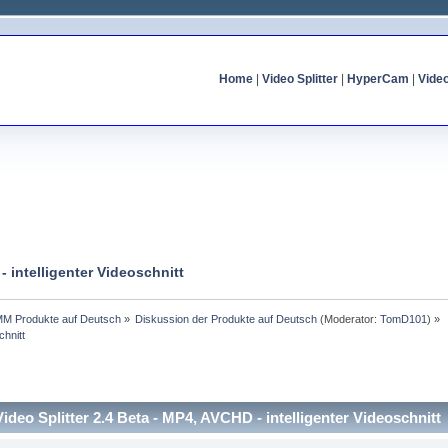
Home
|
Video Splitter
|
HyperCam
|
Vide
- intelligenter Videoschnitt
MM Produkte auf Deutsch
»
Diskussion der Produkte auf Deutsch
(Moderator:
TomD101
) »
chnitt
Video Splitter 2.4 Beta - MP4, AVCHD - intelligenter Videoschnit