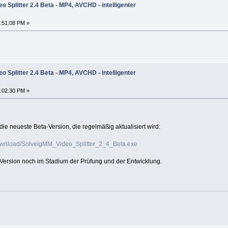
o Splitter 2.4 Beta - MP4, AVCHD - intelligenter
:51:08 PM »
o Splitter 2.4 Beta - MP4, AVCHD - intelligenter
:02:30 PM »
die neueste Beta-Version, die regelmäßig aktualisiert wird:
ownload/SolveigMM_Video_Splitter_2_4_Beta.exe
 Version noch im Stadium der Prüfung und der Entwicklung.