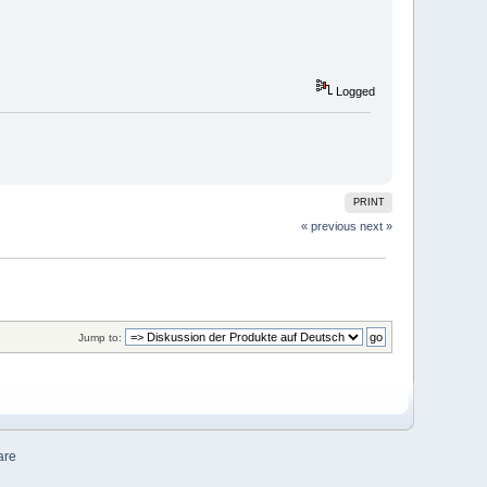
Logged
PRINT
« previous
next »
Jump to:
are