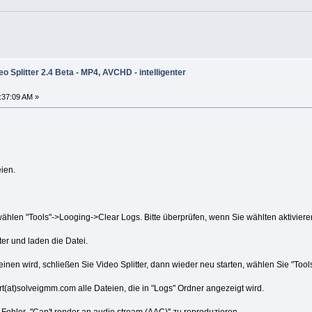
o Splitter 2.4 Beta - MP4, AVCHD - intelligenter
1:37:09 AM »
ien.
 wählen "Tools"->Looging->Clear Logs. Bitte überprüfen, wenn Sie wählten aktiviere
ter und laden die Datei.
inen wird, schließen Sie Video Splitter, dann wieder neu starten, wählen Sie "Too
t(at)solveigmm.com alle Dateien, die in "Logs" Ordner angezeigt wird.
n Fehler "Can't render an audio stream (AAC)'' zu reproduzieren.