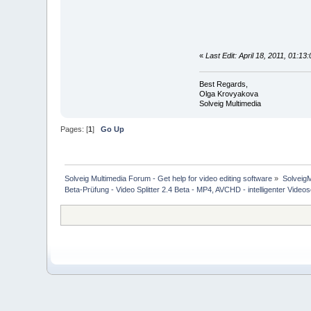
«
Last Edit: April 18, 2011, 01:
Best Regards,
Olga Krovyakova
Solveig Multimedia
Pages: [
1
]
Go Up
Solveig Multimedia Forum - Get help for video editing software
»
Solveig
Beta-Prüfung - Video Splitter 2.4 Beta - MP4, AVCHD - intelligenter Videos