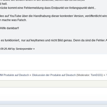
d hell.
rücke kommt eine Fehlermeldung dass Endpunkt vor Anfangspunkt steht...
eo auf YouTube über die Handhabung dieser konkreten Version, veröffentlicht wird
ich mache was Falsch.
 Hilfe dankbar!!
s funktioniert, nur auf keyframes und nicht Bild genau. Denn da sind die Fehler.
3:09:26 AM by Seniorpomidor
»
MM Produkte auf Deutsch
»
Diskussion der Produkte auf Deutsch
(Moderator:
TomD101
) »