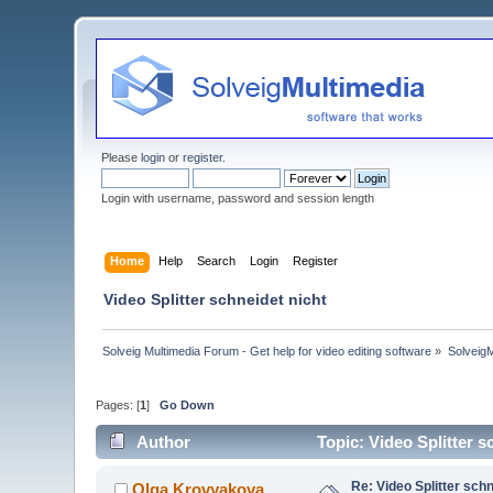
Please
login
or
register
.
Login with username, password and session length
Home
Help
Search
Login
Register
Video Splitter schneidet nicht
Solveig Multimedia Forum - Get help for video editing software
»
Solveig
Pages: [
1
]
Go Down
Author
Topic: Video Splitter 
Re: Video Splitter schn
Olga Krovyakova