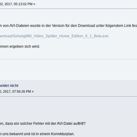
2, 2017, 05:13:02 PM »
n von AVI-Dateien wurde in der Version für den Download unter folgendem Link fest
ownload/SolveigMM_Video_Splitter_Home_Edition_6_1_Beta.exe
einen ergeben sich wird.
eidet nicht
, 2017, 07:56:26 PM »
n, dass ein solcher Fehler mit der AVI-Datei auftritt?
 uns bekannt und ist in einem Korrekturplan.