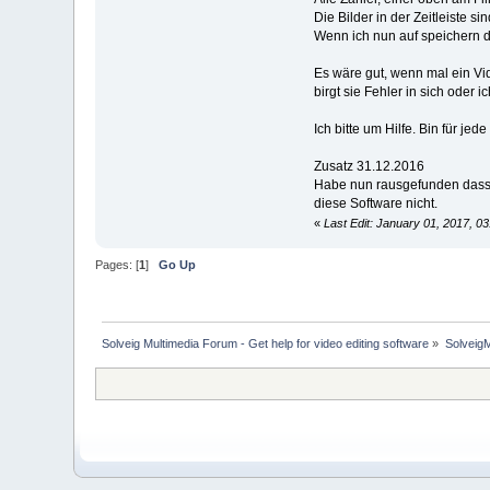
Die Bilder in der Zeitleiste sin
Wenn ich nun auf speichern d
Es wäre gut, wenn mal ein Vid
birgt sie Fehler in sich oder 
Ich bitte um Hilfe. Bin für jede
Zusatz 31.12.2016
Habe nun rausgefunden dass e
diese Software nicht.
«
Last Edit: January 01, 2017, 0
Pages: [
1
]
Go Up
Solveig Multimedia Forum - Get help for video editing software
»
Solveig