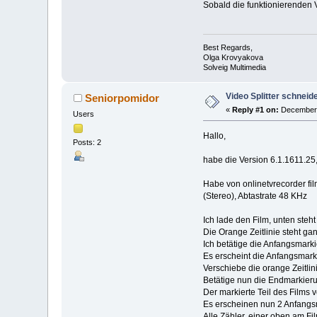
Sobald die funktionierenden 
Best Regards,
Olga Krovyakova
Solveig Multimedia
Video Splitter schneide
Seniorpomidor
«
Reply #1 on:
December 
Users
Hallo,
Posts: 2
habe die Version 6.1.1611.25, 
Habe von onlinetvrecorder fil
(Stereo), Abtastrate 48 KHz
Ich lade den Film, unten ste
Die Orange Zeitlinie steht gan
Ich betätige die Anfangsmarki
Es erscheint die Anfangsmark
Verschiebe die orange Zeitlin
Betätige nun die Endmarkier
Der markierte Teil des Films 
Es erscheinen nun 2 Anfangsm
Alle Zähler, einer oben am Fi