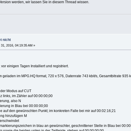
Version werden, wir lassen Sie in diesem Thread wissen.
t nicht
31, 2016, 04:19:35 AM »
vor einigen Tagen Installiert und registriert.
m geladen im MPG.HQ format, 720 x 576, Datenrate 743 kbit/s, Gesamtbitrate 935 kbit
ht der Modus auf CUT
z links, im Zähler auf 00:00:00;00
erung, also N
ierung in Blau bei 00:00:00;00
ie auf den gewünschten Punkt; im konkreten Falle bei mir auf 00:02:16;21
ung hinzufügen M
verschwindet
arkierungszeichen in blau an gewünschter, geschnittener Stelle in Blau bei 00:
lm sowie die beiden unten in der Zeitleiste, stehen auf 00:00:00;00