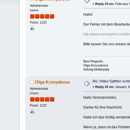
«
Reply #3 on:
February 0
Administrator
Users
Hallo!
Posts: 1222
Der Fehler mit dem Bearbeite
http://www.solveigmm.com/d
Bitte lassen Sie uns wissen d
Best Regards,
Olga Krovyakova
Solveig Multimedia
Re: Video Splitter schn
Olga Krovyakova
«
Reply #2 on:
January 10
Administrator
Users
Hallo Seniorpomidor,
Posts: 1222
Danke für Ihre Nachricht.
Habe ich das richtig verstande
Wenn ja, dann ist das Problem