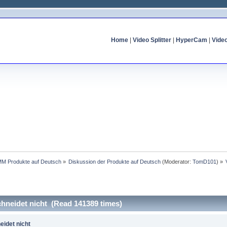
Home
|
Video Splitter
|
HyperCam
|
Vide
MM Produkte auf Deutsch
»
Diskussion der Produkte auf Deutsch
(Moderator:
TomD101
) »
schneidet nicht (Read 141389 times)
eidet nicht