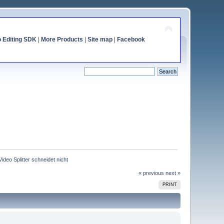
o Editing SDK
|
More Products
|
Site map
|
Facebook
Video Splitter schneidet nicht
« previous
next »
PRINT