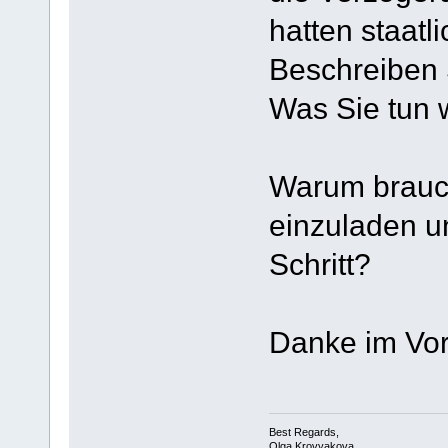
hatten staatl
Beschreiben S
Was Sie tun 
Warum brauch
einzuladen u
Schritt?
Danke im Vor
Best Regards,
Olga Krovyakova