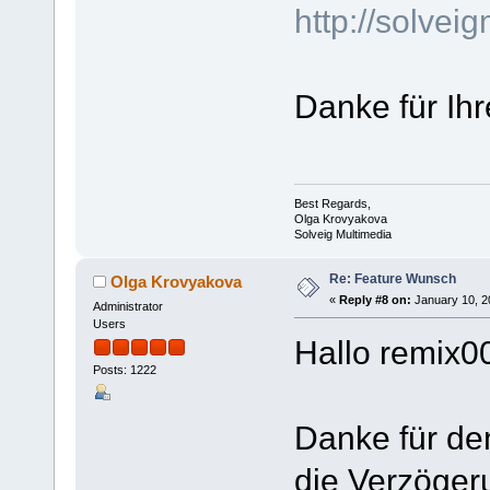
http://solve
Danke für Ih
Best Regards,
Olga Krovyakova
Solveig Multimedia
Re: Feature Wunsch
Olga Krovyakova
«
Reply #8 on:
January 10, 2
Administrator
Users
Hallo remix0
Posts: 1222
Danke für de
die Verzöger