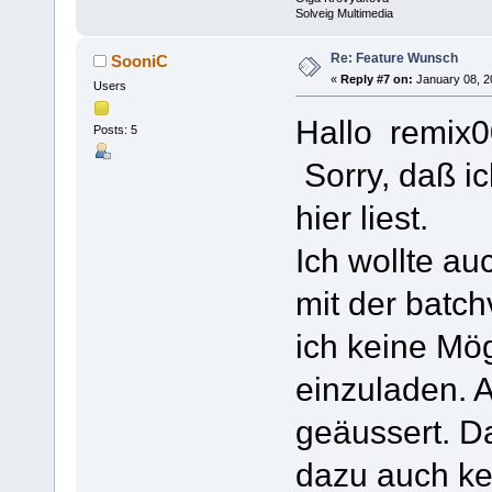
Solveig Multimedia
Re: Feature Wunsch
SooniC
«
Reply #7 on:
January 08, 2
Users
Hallo remix0
Posts: 5
Sorry, daß ic
hier liest.
Ich wollte a
mit der batc
ich keine Mög
einzuladen. 
geäussert. Da
dazu auch ke