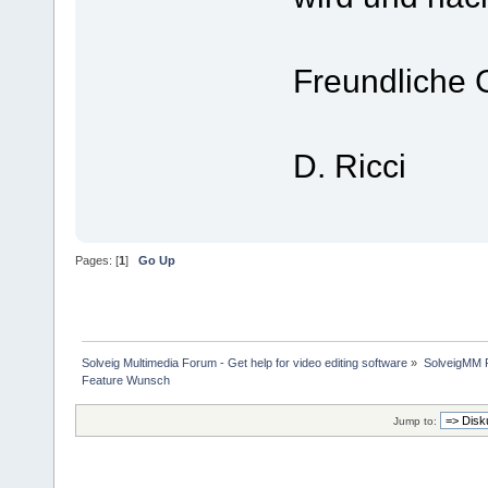
Freundliche 
D. Ricci
Pages: [
1
]
Go Up
Solveig Multimedia Forum - Get help for video editing software
»
SolveigMM P
Feature Wunsch
Jump to: