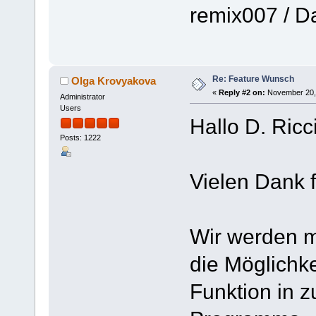
remix007 / D
Re: Feature Wunsch
Olga Krovyakova
«
Reply #2 on:
November 20, 
Administrator
Users
Hallo D. Ricci
Posts: 1222
Vielen Dank f
Wir werden 
die Möglichke
Funktion in 