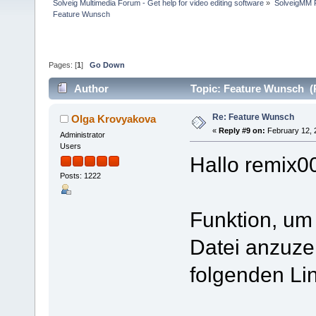
Solveig Multimedia Forum - Get help for video editing software
»
SolveigMM P
Feature Wunsch
Pages: [
1
]
Go Down
Author
Topic: Feature Wunsch (
Re: Feature Wunsch
Olga Krovyakova
«
Reply #9 on:
February 12, 
Administrator
Users
Hallo remix0
Posts: 1222
Funktion, um
Datei anzuzei
folgenden Lin