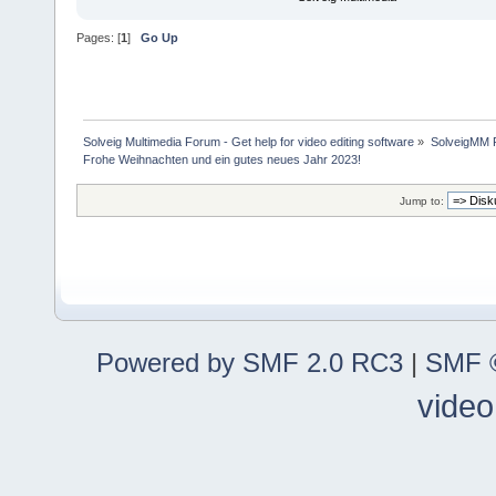
Pages: [
1
]
Go Up
Solveig Multimedia Forum - Get help for video editing software
»
SolveigMM P
Frohe Weihnachten und ein gutes neues Jahr 2023!
Jump to:
Powered by SMF 2.0 RC3
|
SMF ©
video