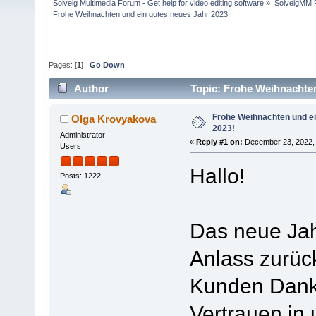
Solveig Multimedia Forum - Get help for video editing software
»
SolveigMM P
Frohe Weihnachten und ein gutes neues Jahr 2023!
Pages: [
1
]
Go Down
Author
Topic: Frohe Weihnachten
Frohe Weihnachten und ei
Olga Krovyakova
2023!
Administrator
«
Reply #1 on:
December 23, 2022, 
Users
Hallo!
Posts: 1222
Das neue Jahr 
Anlass zurüc
Kunden Danke
Vertrauen in 