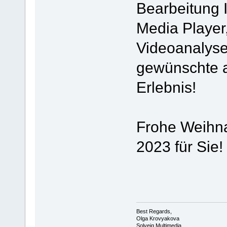
Bearbeitung 
Media Player
Videoanalysep
gewünschte a
Erlebnis!
Frohe Weihna
2023 für Sie!
Best Regards,
Olga Krovyakova
Solveig Multimedia