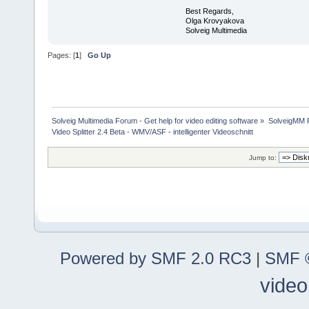
Best Regards,
Olga Krovyakova
Solveig Multimedia
Pages: [
1
]
Go Up
Solveig Multimedia Forum - Get help for video editing software
»
SolveigMM P
Video Splitter 2.4 Beta - WMV/ASF - intelligenter Videoschnitt
Jump to:
Powered by SMF 2.0 RC3
|
SMF ©
video