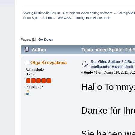
Solveig Multimedia Forum - Get help for video editing software
»
SolveigMM P
Video Splitter 2.4 Beta - WMV/ASF - intelligenter Videoschnitt
Pages: [
1
]
Go Down
Author
Topic: Video Splitter 2.4
Re: Video Splitter 2.4 Be
Olga Krovyakova
intelligenter Videoschnitt
Administrator
«
Reply #3 on:
August 10, 2011, 06:
Users
Hallo Tommy
Posts: 1222
Danke für Ihr
Sie haben wa