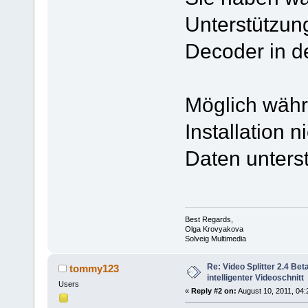
Unterstützun
Decoder in d
Möglich währ
Installation 
Daten unters
Best Regards,
Olga Krovyakova
Solveig Multimedia
Re: Video Splitter 2.4 Be
tommy123
intelligenter Videoschnitt
Users
«
Reply #2 on:
August 10, 2011, 04: