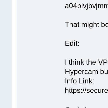
a04blvjbvjm
That might be
Edit:
I think the 
Hypercam but
Info Link:
https://secur