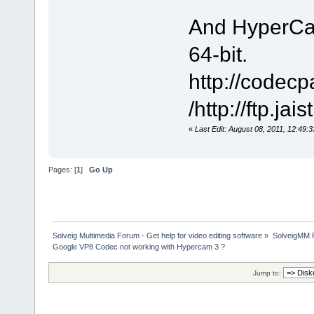
And HyperCam
64-bit.
http://codec
/http://ftp.
«
Last Edit: August 08, 2011, 12:49
Pages: [
1
]
Go Up
Solveig Multimedia Forum - Get help for video editing software
»
SolveigMM P
Google VP8 Codec not working with Hypercam 3 ?
Jump to: