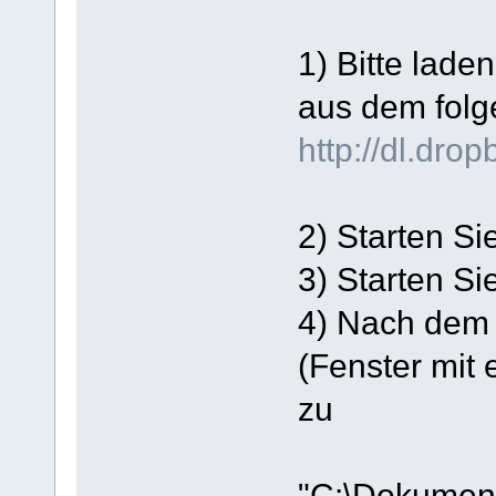
1) Bitte lade
aus dem folg
http://dl.dr
2) Starten Si
3) Starten S
4) Nach dem 
(Fenster mit
zu
"C:\Dokumen