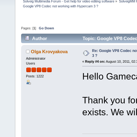
Solveig Multimedia Forum - Get help for video editing software
»
SolveigMM P
Google VP8 Codec not working with Hypercam 3 ?
Pages: [
1
]
Go Down
Author
Topic: Google VP8 Codec
Re: Google VP8 Codec no
Olga Krovyakova
3 ?
Administrator
«
Reply #4 on:
August 10, 2011, 02:
Users
Hello Gamec
Posts: 1222
Thank you for
exists. We will