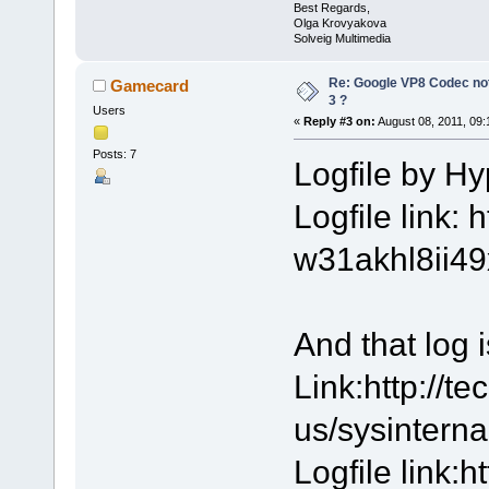
Best Regards,
Olga Krovyakova
Solveig Multimedia
Re: Google VP8 Codec no
Gamecard
3 ?
Users
«
Reply #3 on:
August 08, 2011, 09:
Posts: 7
Logfile by H
Logfile link:
w31akhl8ii4
And that log 
Link:http://t
us/sysintern
Logfile link: