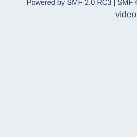
Powered by SMF 2.0 RC3
|
SMF ©
video