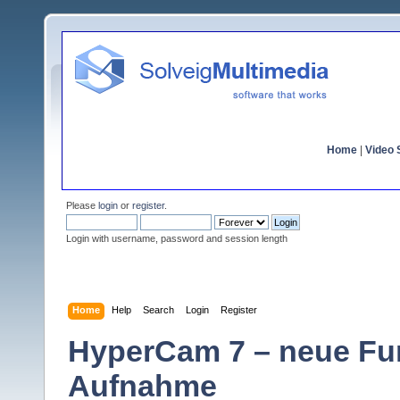
Home
|
Video S
Please
login
or
register
.
Login with username, password and session length
Home
Help
Search
Login
Register
HyperCam 7 – neue Fun
Aufnahme