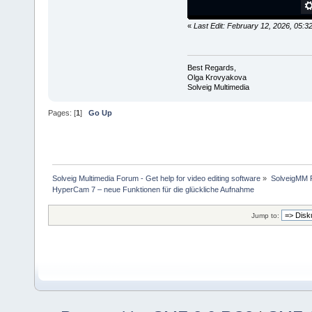
«
Last Edit: February 12, 2026, 05:
Best Regards,
Olga Krovyakova
Solveig Multimedia
Pages: [
1
]
Go Up
Solveig Multimedia Forum - Get help for video editing software
»
SolveigMM P
HyperCam 7 – neue Funktionen für die glückliche Aufnahme
Jump to: