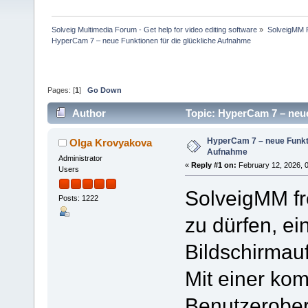
Solveig Multimedia Forum - Get help for video editing software
»
SolveigMM P
HyperCam 7 – neue Funktionen für die glückliche Aufnahme
Pages: [
1
]
Go Down
Author
Topic: HyperCam 7 – neue
HyperCam 7 – neue Funkti
Olga Krovyakova
Aufnahme
Administrator
«
Reply #1 on:
February 12, 2026, 
Users
SolveigMM fr
Posts: 1222
zu dürfen, e
Bildschirmauf
Mit einer kom
Benutzerober