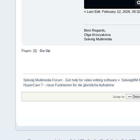
«
Last Edit: February 12, 2026, 05:
Best Regards,
Olga Krovyakova
Solveig Multimedia
Pages: [
1
]
Go Up
Solveig Multimedia Forum - Get help for video editing software
»
SolveigMM P
HyperCam 7 – neue Funktionen für die glückliche Aufnahme
Jump to: