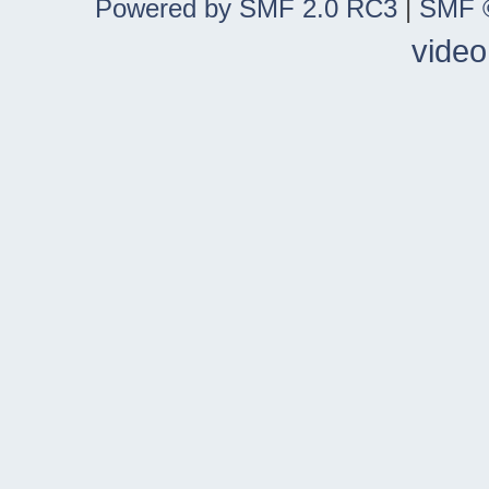
Powered by SMF 2.0 RC3
|
SMF ©
video