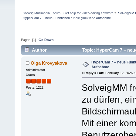
Solveig Multimedia Forum - Get help for video editing software
»
SolveigMM P
HyperCam 7 – neue Funktionen für die glückliche Aufnahme
Pages: [
1
]
Go Down
Author
Topic: HyperCam 7 – neue
HyperCam 7 – neue Funkti
Olga Krovyakova
Aufnahme
Administrator
«
Reply #1 on:
February 12, 2026, 
Users
SolveigMM fr
Posts: 1222
zu dürfen, e
Bildschirmauf
Mit einer kom
Benutzerober