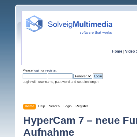
Home
|
Video S
Please
login
or
register
.
Login with username, password and session length
Home
Help
Search
Login
Register
HyperCam 7 – neue Fun
Aufnahme