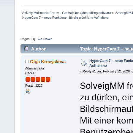
Solveig Multimedia Forum - Get help for video editing software
»
SolveigMM P
HyperCam 7 – neue Funktionen für die glückliche Aufnahme
Pages: [
1
]
Go Down
Author
Topic: HyperCam 7 – neue
HyperCam 7 – neue Funkti
Olga Krovyakova
Aufnahme
Administrator
«
Reply #1 on:
February 12, 2026, 
Users
SolveigMM fr
Posts: 1222
zu dürfen, e
Bildschirmauf
Mit einer kom
Benutzerober