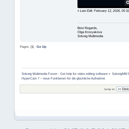
«
Last Edit: February 12, 2026, 05:
Best Regards,
Olga Krovyakova
Solveig Multimedia
Pages: [
1
]
Go Up
Solveig Multimedia Forum - Get help for video editing software
»
SolveigMM P
HyperCam 7 – neue Funktionen für die glückliche Aufnahme
Jump to: