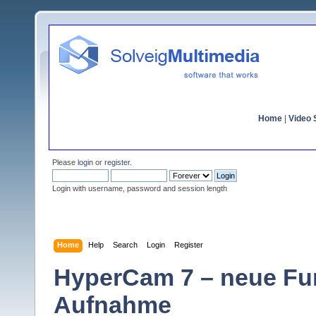
Home
|
Video S
Please
login
or
register
.
Login with username, password and session length
Home
Help
Search
Login
Register
HyperCam 7 – neue Fun
Aufnahme