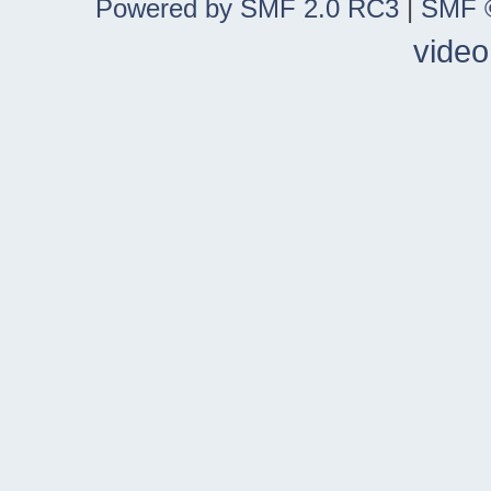
Powered by SMF 2.0 RC3
|
SMF ©
video