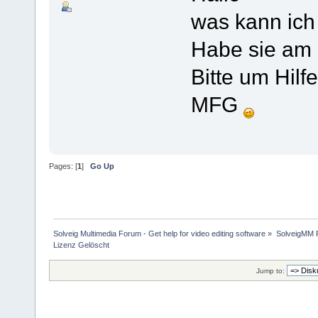
was kann ich
Habe sie am
Bitte um Hilf
MFG
Pages: [
1
]
Go Up
Solveig Multimedia Forum - Get help for video editing software
»
SolveigMM P
Lizenz Gelöscht
Jump to: