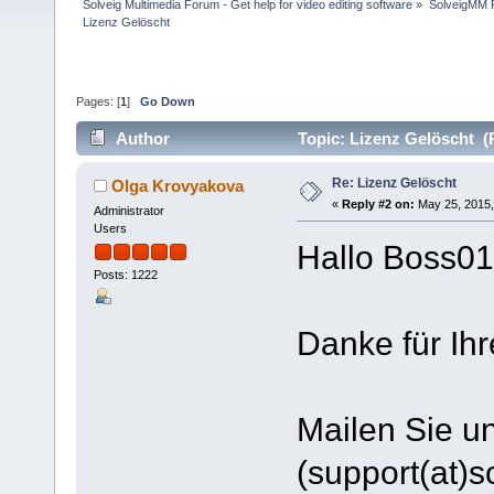
Solveig Multimedia Forum - Get help for video editing software
»
SolveigMM P
Lizenz Gelöscht
Pages: [
1
]
Go Down
Author
Topic: Lizenz Gelöscht (
Re: Lizenz Gelöscht
Olga Krovyakova
«
Reply #2 on:
May 25, 2015,
Administrator
Users
Hallo Boss01
Posts: 1222
Danke für Ihr
Mailen Sie u
(support(at)