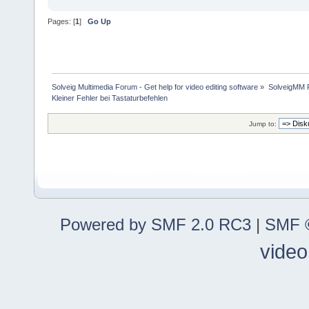
Pages: [
1
]
Go Up
Solveig Multimedia Forum - Get help for video editing software
»
SolveigMM P
Kleiner Fehler bei Tastaturbefehlen
Jump to:
Powered by SMF 2.0 RC3
|
SMF ©
video