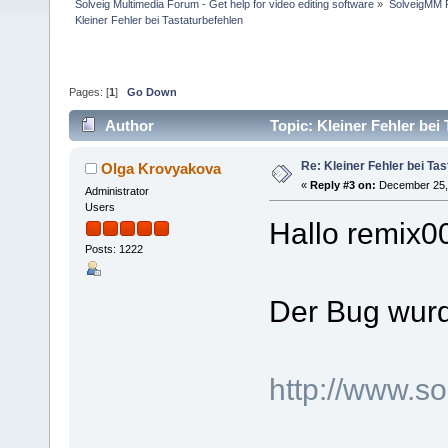
Solveig Multimedia Forum - Get help for video editing software
»
SolveigMM P
Kleiner Fehler bei Tastaturbefehlen
Pages: [
1
]
Go Down
Author
Topic: Kleiner Fehler bei
Re: Kleiner Fehler bei Ta
Olga Krovyakova
«
Reply #3 on:
December 25, 
Administrator
Users
Hallo remix0
Posts: 1222
Der Bug wurde
http://www.s