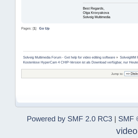
Best Regards,
Olga Krovyakova
Solveig Multimedia
Pages: [
1
]
Go Up
Solveig Multimedia Forum - Get help for video editing software
»
SolveigMM P
Kostenlose HyperCam 4 CHIP-Version ist als Download verfügbar, nur Heut
Jump to:
Powered by SMF 2.0 RC3
|
SMF ©
video