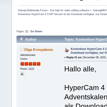
Solveig Multimedia Forum - Get help for video editing software
»
SolveigMM P
Kostenlose HyperCam 4 CHIP-Version ist als Download verfügbar, nur Heut
Pages: [
1
]
Go Down
Author
Topic: Kostenlose HyperC
146074 times)
Kostenlose HyperCam 4 CH
Olga Krovyakova
Download verfügbar, nur H
Administrator
«
Reply #1 on:
December 08, 2015, 
Users
Hallo alle,
Posts: 1222
HyperCam 4 
Adventskalend
als Download