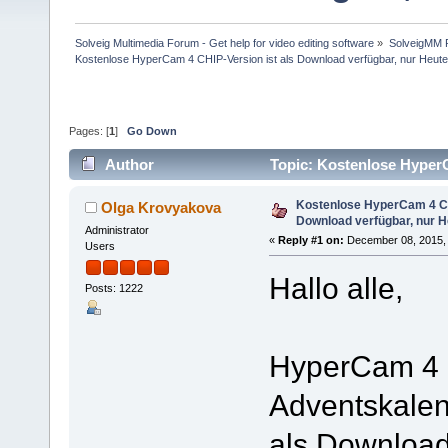
Solveig Multimedia Forum - Get help for video editing software
»
SolveigMM P
Kostenlose HyperCam 4 CHIP-Version ist als Download verfügbar, nur Heut
Pages: [
1
]
Go Down
Author
Topic: Kostenlose HyperC
146175 times)
Kostenlose HyperCam 4 CH
Olga Krovyakova
Download verfügbar, nur H
Administrator
«
Reply #1 on:
December 08, 2015, 
Users
Hallo alle,
Posts: 1222
HyperCam 4 
Adventskalend
als Download