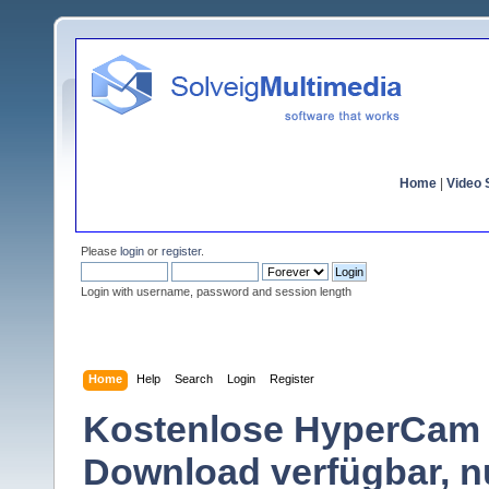
Home
|
Video S
Please
login
or
register
.
Login with username, password and session length
Home
Help
Search
Login
Register
Kostenlose HyperCam 4
Download verfügbar, n