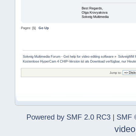
Best Regards,
Olga Krovyakova
Solveig Multimedia
Pages: [
1
]
Go Up
Solveig Multimedia Forum - Get help for video editing software
»
SolveigMM P
Kostenlose HyperCam 4 CHIP-Version ist als Download verfügbar, nur Heut
Jump to:
Powered by SMF 2.0 RC3
|
SMF ©
video