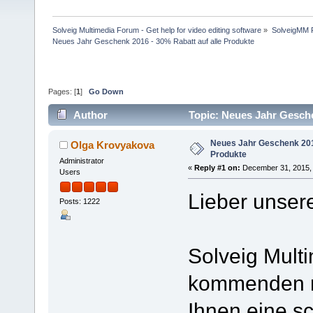
Solveig Multimedia Forum - Get help for video editing software
»
SolveigMM P
Neues Jahr Geschenk 2016 - 30% Rabatt auf alle Produkte
Pages: [
1
]
Go Down
Author
Topic: Neues Jahr Gesche
Neues Jahr Geschenk 2016
Olga Krovyakova
Produkte
Administrator
«
Reply #1 on:
December 31, 2015, 
Users
Lieber unser
Posts: 1222
Solveig Multi
kommenden n
Ihnen eine s