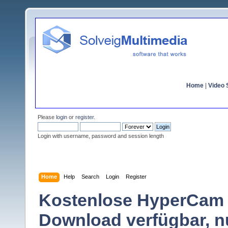
Home
|
Video S
Please
login
or
register
.
Login with username, password and session length
Home
Help
Search
Login
Register
Kostenlose HyperCam 4
Download verfügbar, n