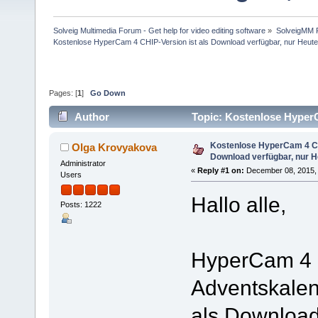
Solveig Multimedia Forum - Get help for video editing software
»
SolveigMM P
Kostenlose HyperCam 4 CHIP-Version ist als Download verfügbar, nur Heut
Pages: [
1
]
Go Down
Author
Topic: Kostenlose HyperC
146038 times)
Kostenlose HyperCam 4 CH
Olga Krovyakova
Download verfügbar, nur H
Administrator
«
Reply #1 on:
December 08, 2015, 
Users
Hallo alle,
Posts: 1222
HyperCam 4 
Adventskalend
als Download