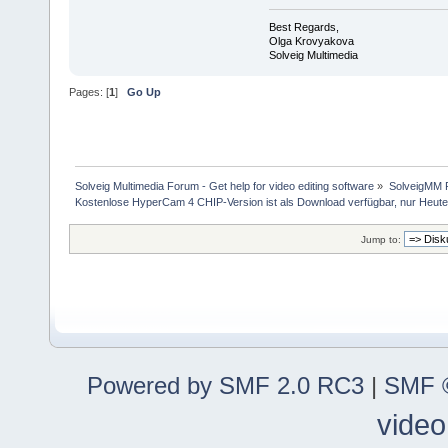
Best Regards,
Olga Krovyakova
Solveig Multimedia
Pages: [
1
]
Go Up
Solveig Multimedia Forum - Get help for video editing software
»
SolveigMM P
Kostenlose HyperCam 4 CHIP-Version ist als Download verfügbar, nur Heut
Jump to:
Powered by SMF 2.0 RC3
|
SMF ©
video