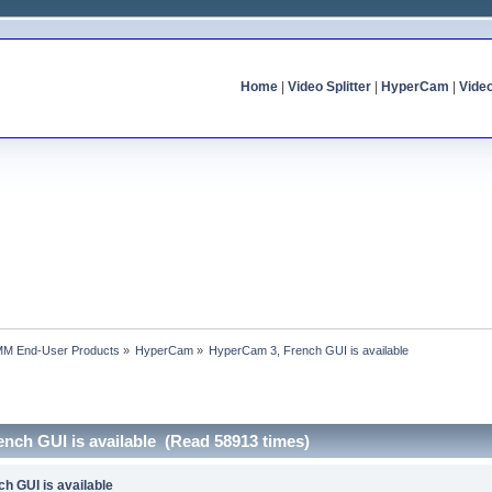
Home
|
Video Splitter
|
HyperCam
|
Vide
MM End-User Products
»
HyperCam
»
HyperCam 3, French GUI is available
nch GUI is available (Read 58913 times)
h GUI is available