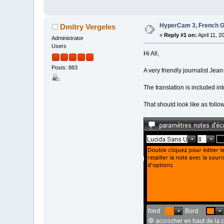
HyperCam 3, French GU
Dmitry Vergeles
«
Reply #1 on:
April 11, 2
Administrator
Users
Hi All,
Posts: 883
A very friendly journalist Je
The translation is included into
That should look like as follo