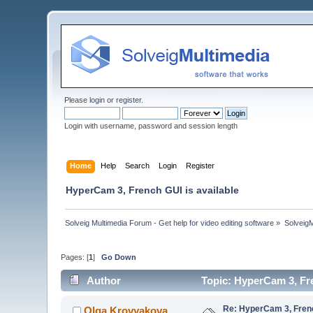
Please
login
or
register
.
Login with username, password and session length
Home
Help
Search
Login
Register
HyperCam 3, French GUI is available
Solveig Multimedia Forum - Get help for video editing software
»
Solveig
Pages: [
1
]
Go Down
Author
Topic: HyperCam 3, Fre
Re: HyperCam 3, Frenc
Olga Krovyakova