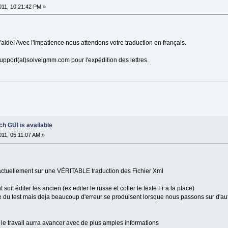
11, 10:21:42 PM »
aide! Avec l'impatience nous attendons votre traduction en français.
support(at)solveigmm.com pour l'expédition des lettres.
h GUI is available
11, 05:11:07 AM »
 actuellement sur une VÉRITABLE traduction des Fichier Xml
t soit éditer les ancien (ex editer le russe et coller le texte Fr a la place)
du test mais deja beaucoup d'erreur se produisent lorsque nous passons sur d'au
 le travail aurra avancer avec de plus amples informations