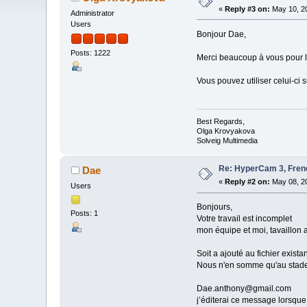
«
Reply #3 on:
May 10, 20
Administrator
Users
Bonjour Dae,
Posts: 1222
Merci beaucoup à vous pour l'
Vous pouvez utiliser celui-ci 
Best Regards,
Olga Krovyakova
Solveig Multimedia
Re: HyperCam 3, Frenc
Dae
«
Reply #2 on:
May 08, 20
Users
Bonjours,
Posts: 1
Votre travail est incomplet
mon équipe et moi, tavaillon
Soit a ajouté au fichier existan
Nous n'en somme qu'au stade 
Dae.anthony@gmail.com
j’éditerai ce message lorsque