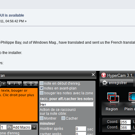
I is available
011, 04:56:42 PM »
an-Philippe Bay, out of Windows Mag., have translated and sent us the French transl
 the installer.
ws: