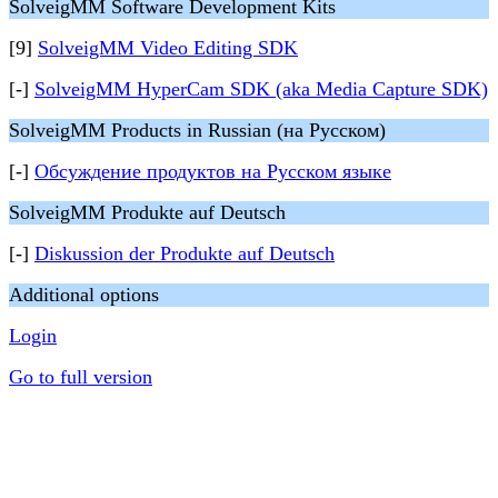
SolveigMM Software Development Kits
[9]
SolveigMM Video Editing SDK
[-]
SolveigMM HyperCam SDK (aka Media Capture SDK)
SolveigMM Products in Russian (на Русском)
[-]
Обсуждение продуктов на Русском языке
SolveigMM Produkte auf Deutsch
[-]
Diskussion der Produkte auf Deutsch
Additional options
Login
Go to full version