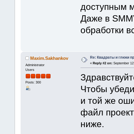
доступным м
Даже в SMMV
обработки в
Re: Квадраты и глюки пр
Maxim.Sakhankov
«
Reply #2 on:
September 12,
Administrator
Users
Здравствуйт
Posts: 300
Чтобы убеди
и той же ош
файл проект
ниже.