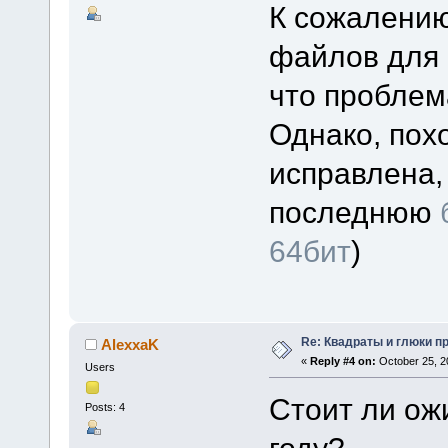
К сожалению
файлов для 
что проблем
Однако, пох
исправлена,
последнюю
64бит
)
Re: Квадраты и глюки пр
AlexxaK
«
Reply #4 on:
October 25, 2
Users
Стоит ли ож
Posts: 4