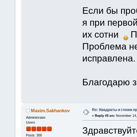
Если бы про
я при перво
их сотни
П
Проблема не
исправлена.
Благодарю з
Re: Квадраты и глюки пр
Maxim.Sakhankov
«
Reply #5 on:
November 14, 
Administrator
Users
Здравствуйт
Posts: 300