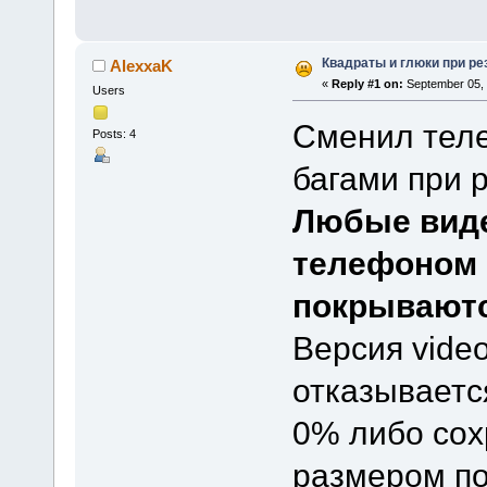
Квадраты и глюки при рез
AlexxaK
«
Reply #1 on:
September 05, 
Users
Сменил теле
Posts: 4
багами при р
Любые вид
телефоном 
покрываютс
Версия video 
отказываетс
0% либо сох
размером по