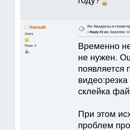
году?
Re: Квадраты и глюки пр
AlexxaK
«
Reply #3 on:
September 12,
Users
Временно не 
Posts: 4
не нужен. О
появляется 
видео:резка
склейка фай
При этом ис
проблем пр