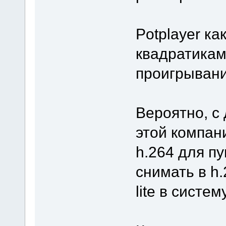
Potplayer ка
квадратикам
проигрывани
Вероятно, с
этой компан
h.264 для п
снимать в h.
lite в систе