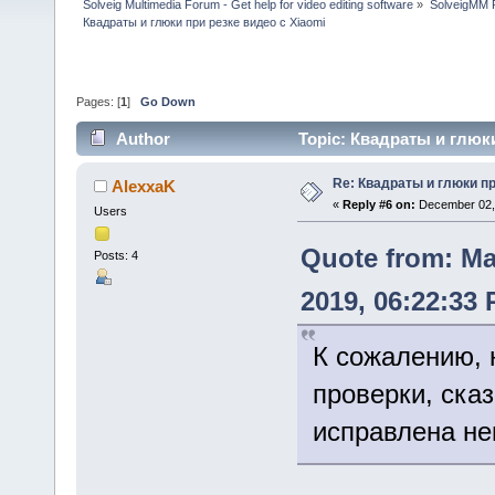
Solveig Multimedia Forum - Get help for video editing software
»
SolveigMM P
Квадраты и глюки при резке видео с Xiaomi
Pages: [
1
]
Go Down
Author
Topic: Квадраты и глюки
Re: Квадраты и глюки пр
AlexxaK
«
Reply #6 on:
December 02, 
Users
Quote from: M
Posts: 4
2019, 06:22:33
К сожалению, 
проверки, ска
исправлена не