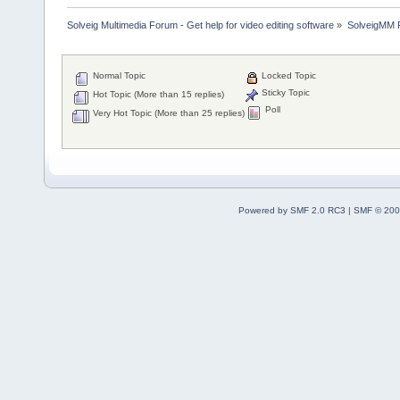
Solveig Multimedia Forum - Get help for video editing software
»
SolveigMM P
Normal Topic
Locked Topic
Sticky Topic
Hot Topic (More than 15 replies)
Poll
Very Hot Topic (More than 25 replies)
Powered by SMF 2.0 RC3
|
SMF © 200