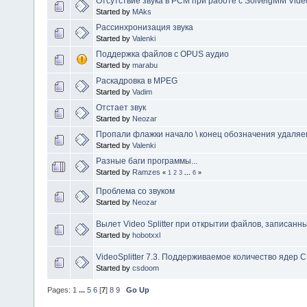
Отсутствие звука в PCM при работе с SolveigMM Video 
Started by
MAks
Рассинхронизация звука
Started by
Valenki
Поддержка файлов с OPUS аудио
Started by
marabu
Раскадровка в MPEG
Started by
Vadim
Отстает звук
Started by
Neozar
Пропали флажки начало \ конец обозначения удаляе
Started by
Valenki
Разные баги программы...
Started by
Ramzes
«
1
2
3
...
6
»
Проблема со звуком
Started by
Neozar
Вылет Video Splitter при открытии файлов, записанн
Started by
hobotxxl
VideoSplitter 7.3. Поддерживаемое количество ядер 
Started by
csdoom
Pages:
1
...
5
6
[
7
]
8
9
Go Up