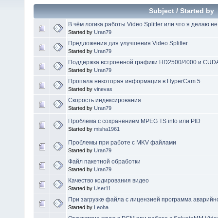
Subject
/
Started by
В чём логика работы Video Splitter или что я делаю не
Started by
Uran79
Предложения для улучшения Video Splitter
Started by
Uran79
Поддержка встроенной графики HD2500/4000 и CUD
Started by
Uran79
Пропала некоторая информация в HyperCam 5
Started by
vinevas
Скорость индексирования
Started by
Uran79
Проблема с сохранением MPEG TS info или PID
Started by
misha1961
Проблемы при работе с MKV файлами
Started by
Uran79
Файл пакетной обработки
Started by
Uran79
Качество кодирования видео
Started by
User11
При загрузке файла с лицензией программа аварийно
Started by
Leoha