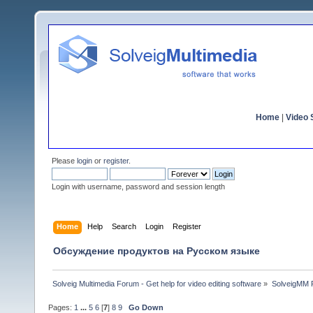
Home
|
Video S
Please
login
or
register
.
Login with username, password and session length
Home
Help
Search
Login
Register
Обсуждение продуктов на Русском языке
Solveig Multimedia Forum - Get help for video editing software
»
SolveigMM P
Pages:
1
...
5
6
[
7
]
8
9
Go Down