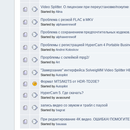
Video Splitter. О лицензии при переустановке/покупке
Started by
Alina
Проблема с резкой FLAC в MKV
Started by
alphawerewolf
Проблема с сохранением предпочтительных кодеков.
Started by
alphawerewolf
Проблемы с регистрацией HyperCam 4 Portable Busines
Started by
Andrei Koloskov
Прорблемы с склейкой mpg2/
Started by
Art
"Замерзание" интерфейса SolveigMM Video Splitter HE
Started by
Autopilot
Формат MTS/M2TS от HDR-TD20E?
Started by
Autopilot
HyperCam 5. Где скачать?
Started by avasound
запись видео со звуком и трабл с паузой
Started by
bagrat
При редактирование 4K видео. ОШИБКА! ПОМОГИТЕ
Started by
bauaaa