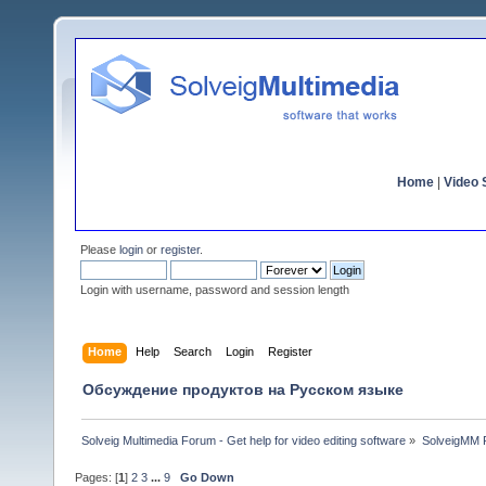
Home
|
Video S
Please
login
or
register
.
Login with username, password and session length
Home
Help
Search
Login
Register
Обсуждение продуктов на Русском языке
Solveig Multimedia Forum - Get help for video editing software
»
SolveigMM P
Pages: [
1
]
2
3
...
9
Go Down