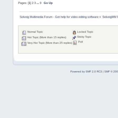
Pages: [
1
]
2
3
...
9
Go Up
Solveig Multimedia Forum - Get help for video editing software
»
SolveigMM P
Normal Topic
Locked Topic
Sticky Topic
Hot Topic (More than 15 replies)
Poll
Very Hot Topic (More than 25 replies)
Powered by SMF 2.0 RC3
|
SMF © 200