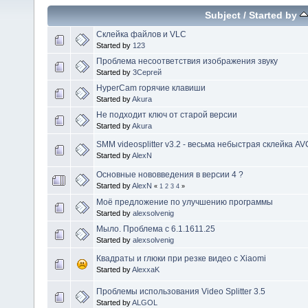
Subject
/
Started by
Склейка файлов и VLC
Started by
123
Проблема несоответствия изображения звуку
Started by
3Сергей
HyperCam горячие клавиши
Started by
Akura
Не подходит ключ от старой версии
Started by
Akura
SMM videosplitter v3.2 - весьма небыстрая склейка A
Started by
AlexN
Основные нововведения в версии 4 ?
Started by
AlexN
«
1
2
3
4
»
Моё предложение по улучшению программы
Started by
alexsolvenig
Мыло. Проблема с 6.1.1611.25
Started by
alexsolvenig
Квадраты и глюки при резке видео с Xiaomi
Started by
AlexxaK
Проблемы использования Video Splitter 3.5
Started by
ALGOL