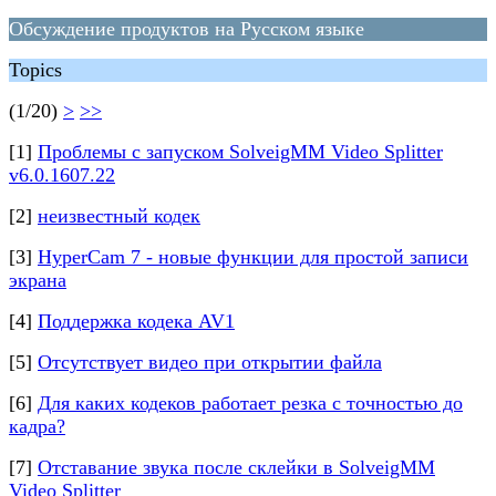
Обсуждение продуктов на Русском языке
Topics
(1/20)
>
>>
[1]
Проблемы с запуском SolveigMM Video Splitter
v6.0.1607.22
[2]
неизвестный кодек
[3]
HyperCam 7 - новые функции для простой записи
экрана
[4]
Поддержка кодека AV1
[5]
Отсутствует видео при открытии файла
[6]
Для каких кодеков работает резка с точностью до
кадра?
[7]
Отставание звука после склейки в SolveigMM
Video Splitter