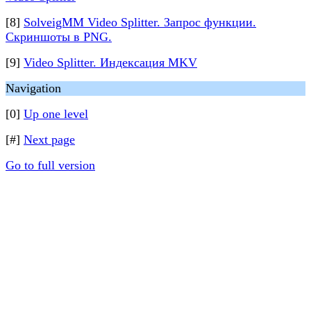
[8]
SolveigMM Video Splitter. Запрос функции.
Скриншоты в PNG.
[9]
Video Splitter. Индексация MKV
Navigation
[0]
Up one level
[#]
Next page
Go to full version