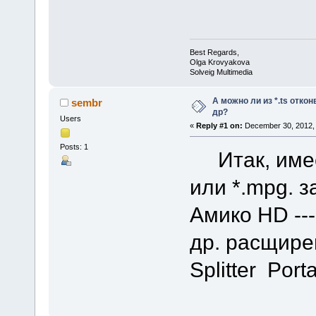
Best Regards,
Olga Krovyakova
Solveig Multimedia
А можно ли из *.ts откон
sembr
др?
Users
«
Reply #1 on:
December 30, 2012, 
Posts: 1
Итак, имее
или *.mpg. 
Амико HD --
др. расщире
Splitter Port