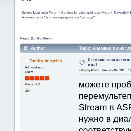
Solveig Multimedia Forum - Get help for video editing software
»
SolveigMM P
А можно ли из *.ts отконвертировать в *.avi и др?
Pages: [
1
]
Go Down
Author
Topic: А можно ли из *.t
Re: А можно ли из *.ts о
Dmitry Vergeles
и др?
Administrator
«
Reply #3 on:
January 04, 2013, 1
Users
можете проб
Posts: 883
перемультеп
Stream в AS
нужно в диа
соответств