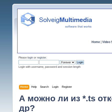
Home
|
Video S
Please
login
or
register
.
Login with username, password and session length
Home
Help
Search
Login
Register
А можно ли из *.ts от
др?