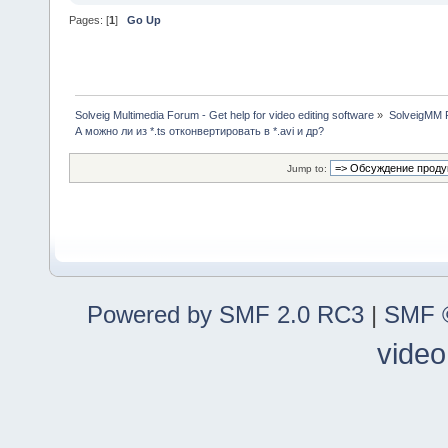
Pages: [
1
]
Go Up
Solveig Multimedia Forum - Get help for video editing software
»
SolveigMM P
А можно ли из *.ts отконвертировать в *.avi и др?
Jump to:
Powered by SMF 2.0 RC3
|
SMF ©
video