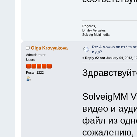
Regards,
Dmitry Vergeles
Solveig Multimedia
Re: А можно ли из *.ts о
Olga Krovyakova
и др?
Administrator
«
Reply #2 on:
January 04, 2013, 1
Users
Здравствуйт
Posts: 1222
SolveigMM Vi
видео и ауд
файл из одн
сожалению, 