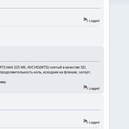
Logged
MTS.html 325 Мб, AVCHD(MTS) снятый в качестве SD,
 продолжительность ноль, исходник на флешке, затерт,
мму.
Logged
Logged