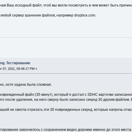
 нам Ваш исходный файл, чтоб мы могли посмотреть в чем может быть причи
а любой сервер хранения файлов, например dropbox.com.
ing. Тестирование
 07, 2011, 09:48:17 PM »
но, хотя задача была сложная.
 поврежденный файл (35 минут), который я достал с SDHC карточки записанно
то после удаления, на него сверху было записано секунд 30 другим файлом. 
ашей не смогла отрезать эти 30 поврежденных секунд, которые напрочь отка
ктирование закончилось с сохранением видео дорожки именно до этого места