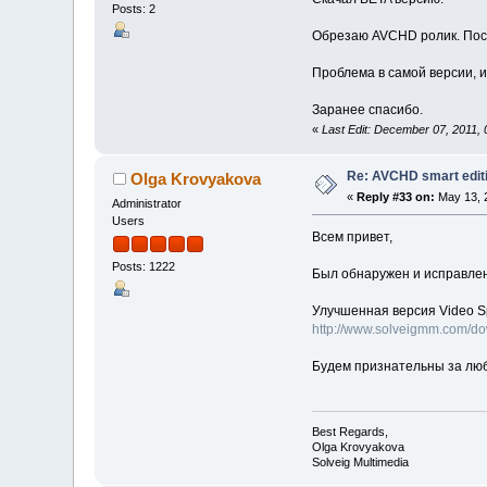
Posts: 2
Обрезаю AVCHD ролик. Посл
Проблема в самой версии, и
Заранее спасибо.
«
Last Edit: December 07, 2011,
Re: AVCHD smart edit
Olga Krovyakova
«
Reply #33 on:
May 13, 
Administrator
Users
Всем привет,
Posts: 1222
Был обнаружен и исправлен
Улучшенная версия Video Spl
http://www.solveigmm.com/d
Будем признательны за люб
Best Regards,
Olga Krovyakova
Solveig Multimedia