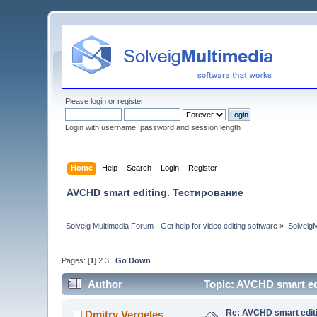
Please
login
or
register
.
Login with username, password and session length
Home
Help
Search
Login
Register
AVCHD smart editing. Тестирование
Solveig Multimedia Forum - Get help for video editing software
»
Solveig
Pages: [
1
]
2
3
Go Down
Author
Topic: AVCHD smart ed
Re: AVCHD smart edit
Dmitry Vergeles