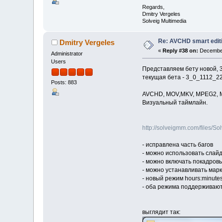
Regards,
Dmitry Vergeles
Solveig Multimedia
Re: AVCHD smart edit
Dmitry Vergeles
«
Reply #38 on:
December
Administrator
Users
Представляем бету новой, 
текущая бета - 3_0_1112_2
Posts: 883
AVCHD, MOV,MKV, MPEG2, MPE
Визуальный таймлайн.
http://solveigmm.com/files/
- исправлена часть багов
- можно использовать слай
- можно включать покадров
- можно устанавливать мар
- новый режим hours:minute
- оба режима поддерживаютс
выглядит так: