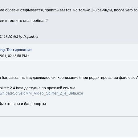
е обрезки открывается, проигрывается, но только 2-3 секунды, после чего 
ли в том, что она пробная?
 01:16:20 AM by Papania
»
ing. Тестирование
2011, 02:48:58 PM »
 баг, связанный аудио/видео синхронизацией при редактировании файлов с 
itetr 2.4 beta доступна по прежней ссылке:
ownload/SolveigMM_Video_Splitter_2_4_Beta.exe
ые отзывы и баг репорты.