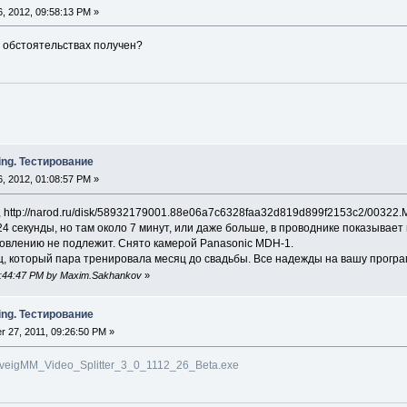
, 2012, 09:58:13 PM »
их обстоятельствах получен?
ing. Тестирование
, 2012, 01:08:57 PM »
http://narod.ru/disk/58932179001.88e06a7c6328faa32d819d899f2153c2/00322.
4 секунды, но там около 7 минут, или даже больше, в проводнике показывает
овлению не подлежит. Снято камерой Panasonic MDH-1.
, который пара тренировала месяц до свадьбы. Все надежды на вашу програ
12:44:47 PM by Maxim.Sakhankov
»
ing. Тестирование
 27, 2011, 09:26:50 PM »
SolveigMM_Video_Splitter_3_0_1112_26_Beta.exe