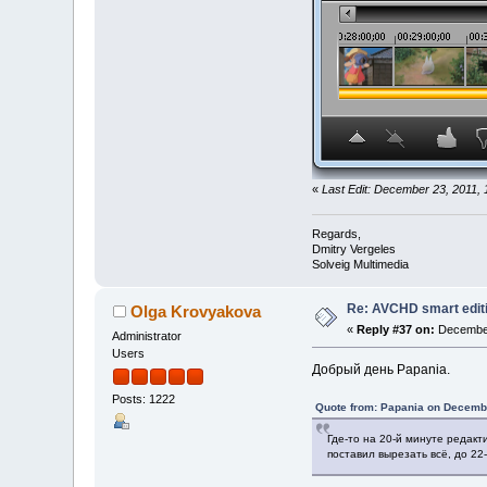
«
Last Edit: December 23, 2011,
Regards,
Dmitry Vergeles
Solveig Multimedia
Re: AVCHD smart edit
Olga Krovyakova
«
Reply #37 on:
December
Administrator
Users
Добрый день Papania.
Posts: 1222
Quote from: Papania on Decembe
Где-то на 20-й минуте редак
поставил вырезать всё, до 2