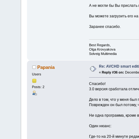
А не могли бы Вы прислать
Вы можете загрузить его н
Заранее спасибо.
Best Regards,
Olga Krovyakova
Solveig Multimedia
Re: AVCHD smart edit
Papania
«
Reply #36 on:
December
Users
Спасибо!
Posts: 2
3.0 версия сработала отлич
Дело в том, что у меня был
Поврежден он был потому, ч
Ни одна программа, кроме в
Один нюанс:
Где-то на 20-й минуте реда