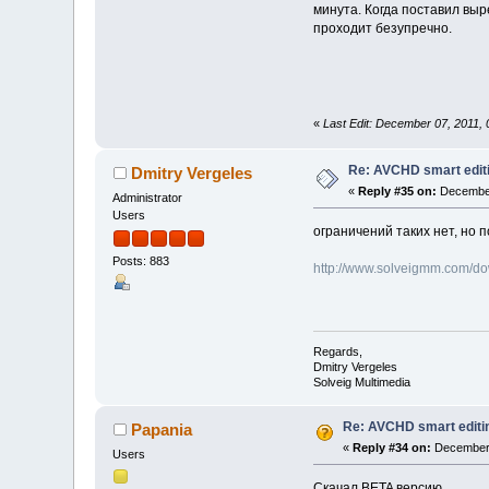
минута. Когда поставил выр
проходит безупречно.
«
Last Edit: December 07, 2011,
Re: AVCHD smart edit
Dmitry Vergeles
«
Reply #35 on:
December
Administrator
Users
ограничений таких нет, но 
Posts: 883
http://www.solveigmm.com/d
Regards,
Dmitry Vergeles
Solveig Multimedia
Re: AVCHD smart editi
Papania
«
Reply #34 on:
December 
Users
Скачал BETA версию.