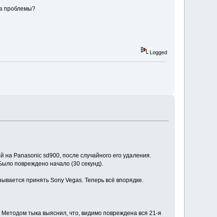
на проблемы?
Logged
й на Panasonic sd900, после случайного его удаления.
Было повреждено начало (30 секунд).
зывается принять Sony Vegas. Теперь всё впорядке.
. Методом тыка выяснил, что, видимо повреждена вся 21-я