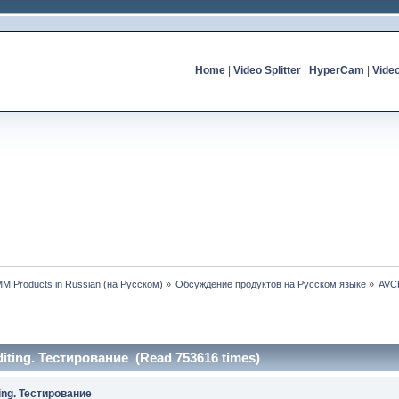
Home
|
Video Splitter
|
HyperCam
|
Vide
MM Products in Russian (на Русском)
»
Обсуждение продуктов на Русском языке
»
AVCH
iting. Тестирование (Read 753616 times)
ing. Тестирование