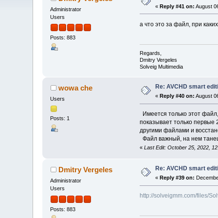
«
Reply #41 on:
August 06
Administrator
Users
а что это за файл, при как
Posts: 883
Regards,
Dmitry Vergeles
Solveig Multimedia
Re: AVCHD smart edit
wowa che
«
Reply #40 on:
August 06
Users
Имеется только этот файл, 
Posts: 1
показывает только первые 2
другими файлами и восстан
Файл важный, на нем танец
«
Last Edit: October 25, 2022, 
Re: AVCHD smart edit
Dmitry Vergeles
«
Reply #39 on:
December
Administrator
Users
http://solveigmm.com/files/
Posts: 883