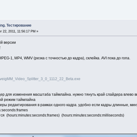
ing. Тестирование
 22, 2011, 11:56:17 PM »
3й версии
2
G-1, MP4, WMV (резка с точностью до кадра), склейка. AVI пока до гопа.
SolveigMM_Video_Splitter_3_0_1112_22_Beta.exe
дер для изменения масштаба таймлайна. нужно тянуть край слайдера влево 
ый режим таймлайна
керы редактирования в рамках одного кадра. удобно если кадры длинные, ми
s:seconds:frames
я (hours:minutes:seconds:frames) (hours:minutes:seconds:milliseconds)