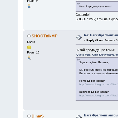
Posts: 2
Читай предыдущие темы!
Спасибо!
SHOOTnikMP, а ты не в курс
Re: Баг? Фрагмент а
SHOOTnikMP
«
Reply #2 on:
January 02
Users
Читай предыдущие темы!
Posts: 18
Quote from: Olga Krovyakova o
Здравствуйте, Ramzes,
Мы вернули прежнее поведен
Вы можете скачать обновлени
Home Edition версия
http://www.solveigmm.com/fil
Business Edition версия
http://www.solveigmm.com/file
Баг? Фрагмент автом
DimaS