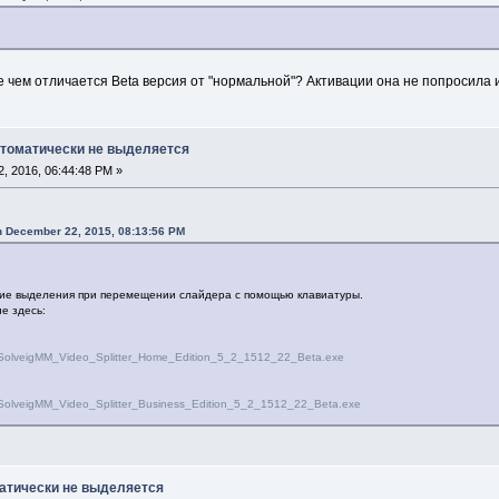
е чем отличается Beta версия от "нормальной"? Активации она не попросила
втоматически не выделяется
, 2016, 06:44:48 PM »
n December 22, 2015, 08:13:56 PM
ие выделения при перемещении слайдера с помощью клавиатуры.
е здесь:
es/SolveigMM_Video_Splitter_Home_Edition_5_2_1512_22_Beta.exe
s/SolveigMM_Video_Splitter_Business_Edition_5_2_1512_22_Beta.exe
атически не выделяется