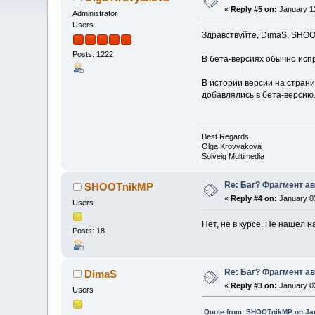
«
Reply #5 on:
January 12
Administrator
Users
Здравствуйте, DimaS, SHOO
Posts: 1222
В бета-версиях обычно испр
В истории версии на страни
добавлялись в бета-версию
Best Regards,
Olga Krovyakova
Solveig Multimedia
Re: Баг? Фрагмент а
SHOOTnikMP
«
Reply #4 on:
January 03
Users
Нет, не в курсе. Не нашел 
Posts: 18
Re: Баг? Фрагмент а
DimaS
«
Reply #3 on:
January 03
Users
Quote from: SHOOTnikMP on Jan