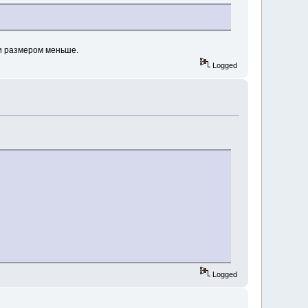
 и размером меньше.
Logged
Logged