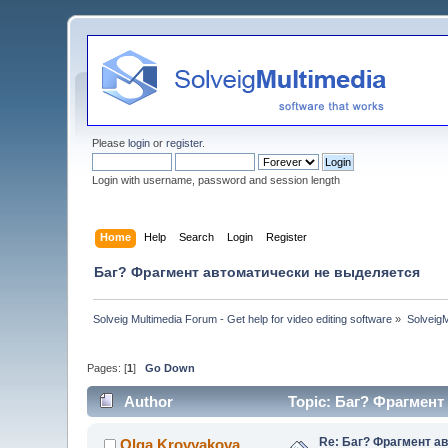
Please
login
or
register
.
Login with username, password and session length
Home
Help
Search
Login
Register
Баг? Фрагмент автоматически не выделяется
Solveig Multimedia Forum - Get help for video editing software
»
Solveig
Pages: [
1
]
Go Down
Author
Topic: Баг? Фрагмент
Re: Баг? Фрагмент а
Olga Krovyakova