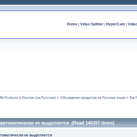
Home
|
Video Splitter
|
HyperCam
|
Vide
MM Products in Russian (на Русском)
»
Обсуждение продуктов на Русском языке
»
Баг
 автоматически не выделяется (Read 140397 times)
втоматически не выделяется