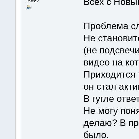
Всех с Новы
Posts: 2
Проблема с
Не становит
(не подсвеч
видео на ко
Приходится 
он стал акт
В гугле отве
Не могу поня
делаю? В пр
было.