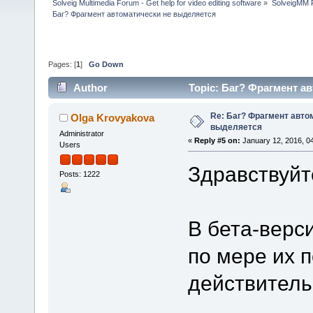
Solveig Multimedia Forum - Get help for video editing software
»
SolveigMM P
Баг? Фрагмент автоматически не выделяется
Pages: [
1
]
Go Down
Author
Topic: Баг? Фрагмент а
Re: Баг? Фрагмент авто
Olga Krovyakova
выделяется
Administrator
«
Reply #5 on:
January 12, 2016, 0
Users
Здравствуйт
Posts: 1222
В бета-верс
по мере их 
действитель