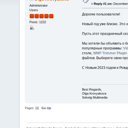
«
Reply #1 on:
December 
Administrator
Users
Дорогие пользователи!
Posts: 1222
Новый год уже близко. Это 
Пусть этот праздничный сез
Мы хотели бы объявить о б
популярные программы:
Vid
столе,
WMP Trimmer Plugin
файлов. Выберите свою про
С Новым 2023 годом и Рожд
Best Regards,
Olga Krovyakova
Solveig Multimedia
Pages: [
1
]
Go Up