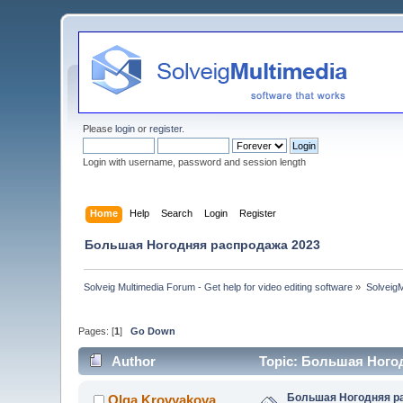
Please
login
or
register
.
Login with username, password and session length
Home
Help
Search
Login
Register
Большая Ногодняя распродажа 2023
Solveig Multimedia Forum - Get help for video editing software
»
Solveig
Pages: [
1
]
Go Down
Author
Topic: Большая Ногод
Большая Ногодняя р
Olga Krovyakova