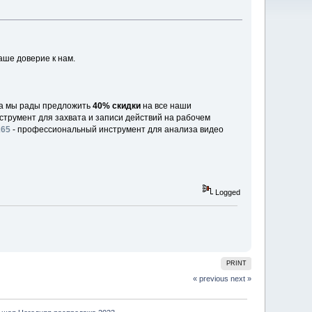
аше доверие к нам.
ода мы рады предложить
40% скидки
на все наши
струмент для захвата и записи действий на рабочем
265
- профессиональный инструмент для анализа видео
Logged
PRINT
« previous
next »