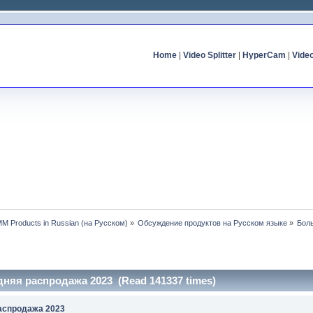
Home
|
Video Splitter
|
HyperCam
|
Vide
MM Products in Russian (на Русском)
»
Обсуждение продуктов на Русском языке
»
Бол
няя распродажа 2023 (Read 141337 times)
аспродажа 2023