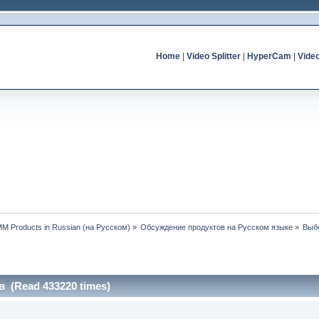
Home
|
Video Splitter
|
HyperCam
|
Vide
MM Products in Russian (на Русском)
»
Обсуждение продуктов на Русском языке
»
Выб
 (Read 433220 times)