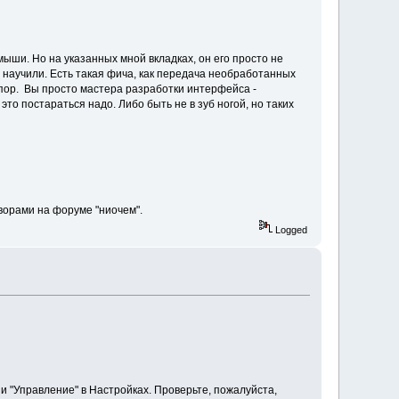
мыши. Но на указанных мной вкладках, он его просто не
е научили. Есть такая фича, как передача необработанных
пор. Вы просто мастера разработки интерфейса -
о постараться надо. Либо быть не в зуб ногой, но таких
ворами на форуме "ниочем".
Logged
 и "Управление" в Настройках. Проверьте, пожалуйста,