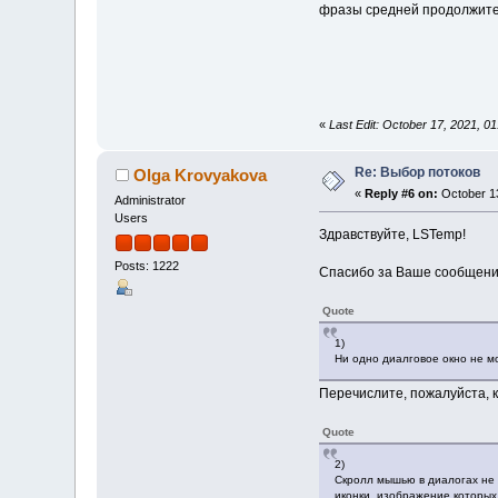
фразы средней продолжитель
«
Last Edit: October 17, 2021, 
Re: Выбор потоков
Olga Krovyakova
«
Reply #6 on:
October 13
Administrator
Users
Здравствуйте, LSTemp!
Posts: 1222
Спасибо за Ваше сообщени
Quote
1)
Ни одно диалговое окно не м
Перечислите, пожалуйста, к
Quote
2)
Скролл мышью в диалогах не 
иконки, изображение которых