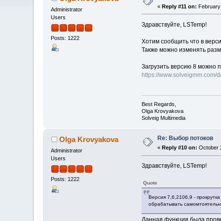
«
Reply #11 on:
February 
Administrator
Users
Здравствуйте, LSTemp!
Posts: 1222
Хотим сообщить что в версии
Также можно изменять разм
Загрузить версию 8 можно п
https://www.solveigmm.com/
Best Regards,
Olga Krovyakova
Solveig Multimedia
Re: Выбор потоков
Olga Krovyakova
«
Reply #10 on:
October 2
Administrator
Users
Здравствуйте, LSTemp!
Posts: 1222
Quote
Версия 7,6,2106,9 - прокрут
обрабатывать самомтоятельн
Данная функция была прове