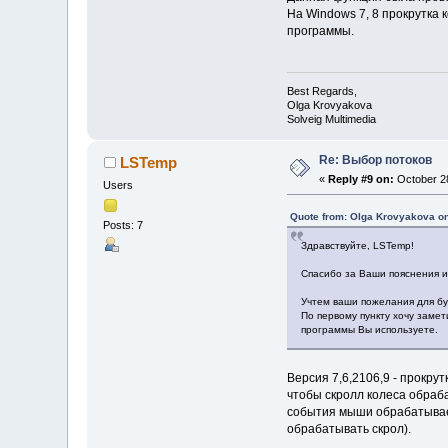
На Windows 7, 8 прокрутка
программы.
Best Regards,
Olga Krovyakova
Solveig Multimedia
Re: Выбор потоков
LSTemp
«
Reply #9 on:
October 28
Users
Quote from: Olga Krovyakova on
Posts: 7
Здравствуйте, LSTemp!
Спасибо за Ваши пояснения и
Учтем ваши пожелания для бу
По первому пункту хочу замет
программы Вы используете.
Версия 7,6,2106,9 - прокр
чтобы скролл колеса обраба
события мыши обрабатывает 
обрабатывать скрол).