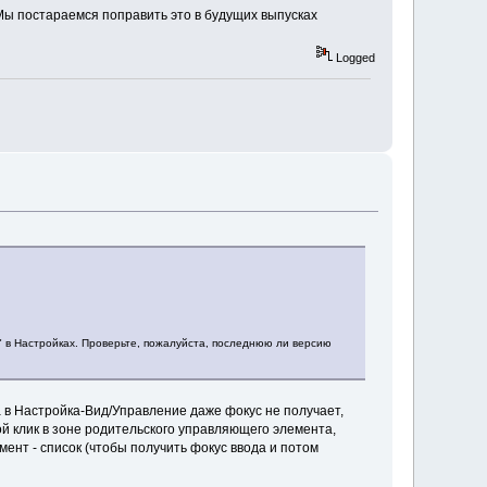
Мы постараемся поправить это в будущих выпусках
Logged
е" в Настройках. Проверьте, пожалуйста, последнюю ли версию
 в Настройка-Вид/Управление даже фокус не получает,
ой клик в зоне родительского управляющего элемента,
ент - список (чтобы получить фокус ввода и потом