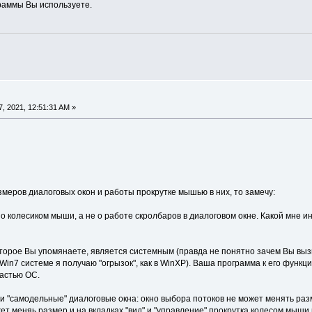
раммы Вы используете.
, 2021, 12:51:31 AM »
меров диалоговых окон и работы прокрутке мышью в них, то замечу:
но колесиком мыши, а не о работе скролбаров в диалоговом окне. Какой мне и
оторое Вы упомянаете, является системным (правда не понятно зачем Вы выз
Win7 системе я получаю "огрызок", как в WinXP). Ваша программа к его функ
частью ОС.
и "самодельные" диалоговые окна: окно выбора потоков не может менять разм
т меняь размер и на вкладках "вид" и "управление" прокрутка колесом мыши 