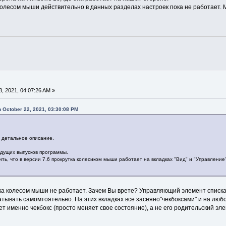
 колесом мыши действительно в данных разделах настроек пока не работает. 
, 2021, 04:07:26 AM »
 October 22, 2021, 03:30:08 PM
 детальное описание.
дущих выпусков программы.
ить, что в версии 7.6 прокрутка колесиком мыши работает на вкладках "Вид" и "Управлени
утка колесом мыши не работает. Зачем Вы врете? Управляющий элемент списка
тывать самомтоятельно. На этих вкладках все засеяно"чекбоксами" и на люб
именно чекбокс (просто меняет свое состояние), а не его родительский элем