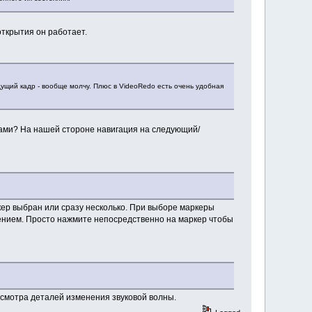
открытия он работает.
ущий кадр - вообще молчу. Плюс в VideoRedo есть очень удобная
 нами? На нашей стороне навигация на следующий/
кер выбран или сразу несколько. При выборе маркеры
ением. Просто нажмите непосредственно на маркер чтобы
осмотра деталей изменения звуковой волны.