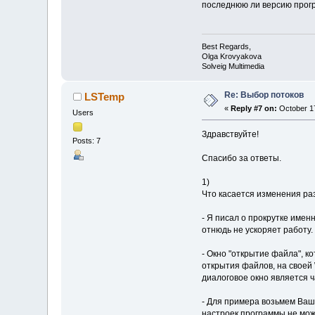
последнюю ли версию прог
Best Regards,
Olga Krovyakova
Solveig Multimedia
Re: Выбор потоков
LSTemp
«
Reply #7 on:
October 17
Users
Здравствуйте!
Posts: 7
Спасибо за ответы.
1)
Что касается изменения раз
- Я писал о прокрутке имен
отнюдь не ускоряет работу.
- Окно "открытие файла", к
открытия файлов, на своей 
диалоговое окно является 
- Для примера возьмем Ваш
настроек программы не може