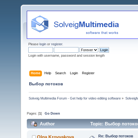
Please
login
or
register
.
Login with username, password and session length
Home
Help
Search
Login
Register
Выбор потоков
Solveig Multimedia Forum - Get help for video editing software
»
Solveig
Pages: [
1
]
Go Down
Author
Topic: Выбор потоков
Re: Выбор потоков
Olga Krovyakova