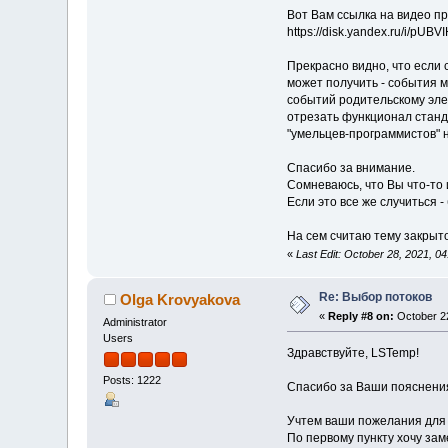
Вот Вам ссылка на видео п
https://disk.yandex.ru/i/pU
Прекрасно видно, что если 
может получить - события м
событий родительскому эле
отрезать функционал станда
"умельцев-программистов" 
Спасибо за внимание.
Сомневаюсь, что Вы что-то 
Если это все же случиться -
На сем считаю тему закрыт
«
Last Edit: October 28, 2021, 
Re: Выбор потоков
Olga Krovyakova
«
Reply #8 on:
October 22
Administrator
Users
Здравствуйте, LSTemp!
Posts: 1222
Спасибо за Ваши пояснения
Учтем ваши пожелания для
По первому пункту хочу зам