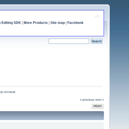
o Editing SDK
|
More Products
|
Site map
|
Facebook
ор потоков
« previous
next »
PRINT