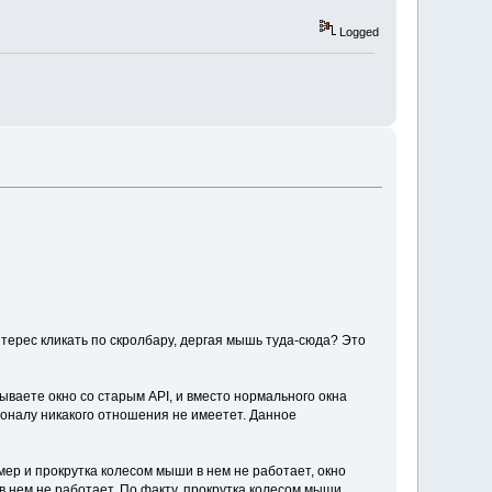
Logged
нтерес кликать по скролбару, дергая мышь туда-сюда? Это
ываете окно со старым API, и вместо нормального окна
ционалу никакого отношения не имеетет. Данное
ер и прокрутка колесом мыши в нем не работает, окно
в нем не работает. По факту, прокрутка колесом мыши