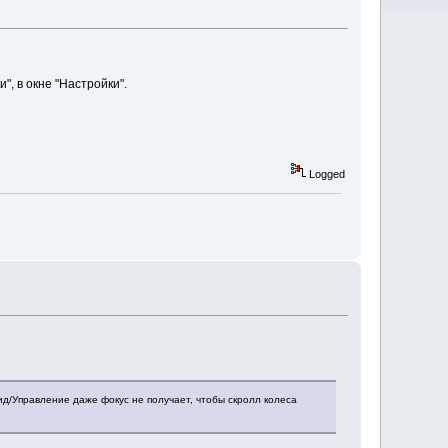
", в окне "Настройки".
Logged
ид/Управление даже фокус не получает, чтобы скролл колеса