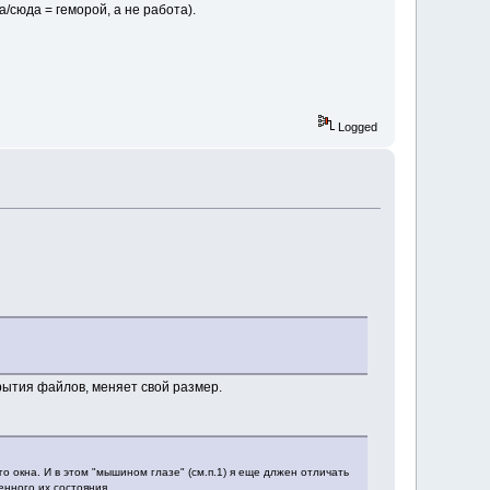
/сюда = геморой, а не работа).
Logged
рытия файлов, меняет свой размер.
 окна. И в этом "мышином глазе" (см.п.1) я еще длжен отличать
нного их состояния.