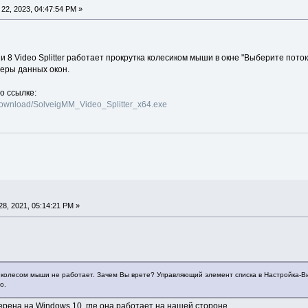
22, 2023, 04:47:54 PM »
 8 Video Splitter работает прокрутка колесиком мыши в окне "Выберите потоки
еры данных окон.
о ссылке:
download/SolveigMM_Video_Splitter_x64.exe
8, 2021, 05:14:21 PM »
ка колесом мыши не работает. Зачем Вы врете? Управляющий элемент списка в Настройка-В
о.
рена на Windows 10, где она работает на нашей стороне.