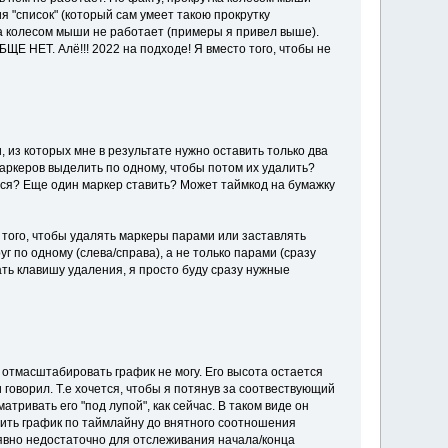
 "список" (который сам умеет такою прокрутку
ка колесом мыши не работает (примеры я привел выше).
Е НЕТ. Алё!!! 2022 на подходе! Я вместо того, чтобы не
из которых мне в результате нужно оставить только два
маркеров выделить по одному, чтобы потом их удалить?
ться? Еще один маркер ставить? Может таймкод на бумажку
 того, чтобы удалять маркеры парами или заставлять
 по одному (слева/справа), а не только парами (сразу
ать клавишу удаления, я просто буду сразу нужные
я отмасштабировать график не могу. Его высота остается
оворил. Т.е хочется, чтобы я потянув за соотвествующий
тривать его "под лупой", как сейчас. В таком виде он
мить график по таймлайну до внятного соотношения
 явно недостаточно для отслеживания начала/конца