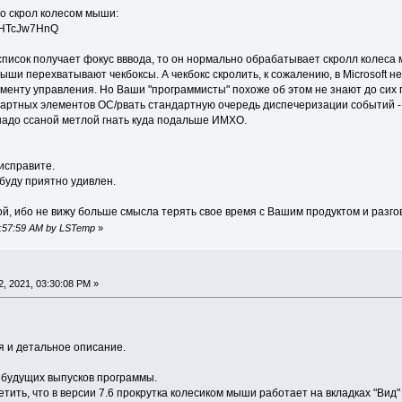
ро скрол колесом мыши:
BVIHTcJw7HnQ
список получает фокус вввода, то он нормально обрабатывает скролл колеса 
ыши перехватывают чекбоксы. А чекбокс скролить, к сожалению, в Microsoft н
менту управления. Но Ваши "программисты" похоже об этом не знают до сих 
ртных элементов ОС/рвать стандартную очередь диспечеризации событий - эт
надо ссаной метлой гнать куда подальше ИМХО.
исправите.
 буду приятно удивлен.
ой, ибо не вижу больше смысла терять свое время с Вашим продуктом и разго
04:57:59 AM by LSTemp
»
, 2021, 03:30:08 PM »
 и детальное описание.
 будущих выпусков программы.
етить, что в версии 7.6 прокрутка колесиком мыши работает на вкладках "Вид"