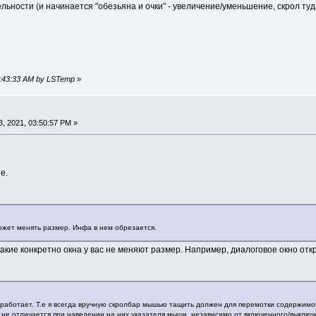
ности (и начинается "обезьяна и очки" - увеличение/уменьшение, скрол туда
01:43:33 AM by LSTemp
»
, 2021, 03:50:57 PM »
е.
ожет менять размер. Инфа в нем обрезается.
акие конкретно окна у вас не меняют размер. Например, диалоговое окно отк
работает. Т.е я всегда вручную скролбар мышью тащить должен для перемотки содержимого
 не отличается при наведении на них указателя мыши, независимо от включенного/выключе