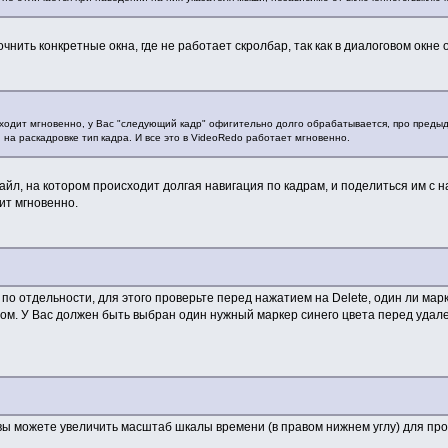
чнить конкретные окна, где не работает скролбар, так как в диалоговом окне 
ходит мгновенно, у Вас "следующий кадр" офигительно долго обрабатывается, про предыд
 на раскадровке тип кадра. И все это в VideoRedo работает мгновенно.
айл, на котором происходит долгая навигация по кадрам, и поделиться им с
ит мгновенно.
о отдельности, для этого проверьте перед нажатием на Delete, один ли мар
ом. У Вас должен быть выбран один нужный маркер синего цвета перед удал
 вы можете увеличить масштаб шкалы времени (в правом нижнем углу) для пр