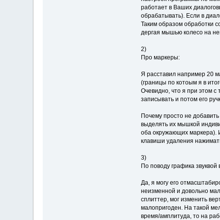
работает в Ваших диалоговы
обрабатывать). Если в диа
Таким образом обработки со
дергая мышью колесо на ней
2)
Про маркеры:
Я расставил например 20 м
(границы по котоым я в ито
Очевидно, что я при этом с
записывать и потом его руч
Почему просто не добавить
выделять их мышкой индивид
оба окружающих маркера). И
клавиши удаления нажимат
3)
По поводу графика звуквой 
Да, я могу его отмасштабир
неизменной и довольно мал
сплиттер, мог изменить вер
малопригоден. На такой ме
время/амплитуда, то на раб