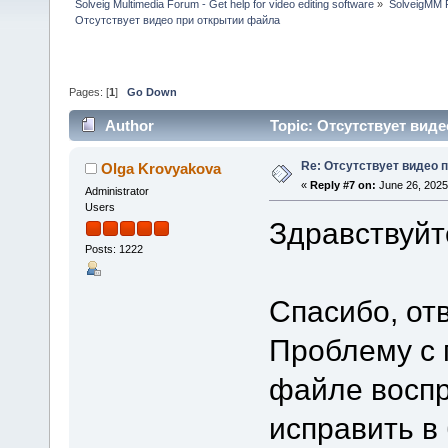
Solveig Multimedia Forum - Get help for video editing software
»
SolveigMM P
Отсутствует видео при открытии файла
Pages: [
1
]
Go Down
Author
Topic: Отсутствует вид
Re: Отсутствует видео 
Olga Krovyakova
«
Reply #7 on:
June 26, 2025
Administrator
Users
Здравствуйте
Posts: 1222
Спасибо, от
Проблему с 
файле воспр
исправить в