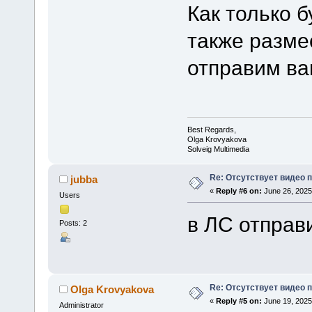
Как только 
также размес
отправим ва
Best Regards,
Olga Krovyakova
Solveig Multimedia
Re: Отсутствует видео 
jubba
«
Reply #6 on:
June 26, 2025
Users
в ЛС отправ
Posts: 2
Re: Отсутствует видео 
Olga Krovyakova
«
Reply #5 on:
June 19, 2025
Administrator