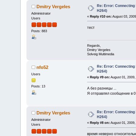
Re: Error: Connecting
Dmitry Vergeles
H264)
Administrator
«
Reply #10 on:
August 03, 2009
Users
тест
Posts: 883
Regards,
Dmitry Vergeles
Solveig Multimedia
Re: Error: Connecting
nfo52
H264)
Users
«
Reply #9 on:
August 01, 2009,
Posts: 13
А без разницы ...
Я отправлял сообщение в 07
Re: Error: Connecting
Dmitry Vergeles
H264)
Administrator
«
Reply #8 on:
August 01, 2009,
Users
время неверно относительн