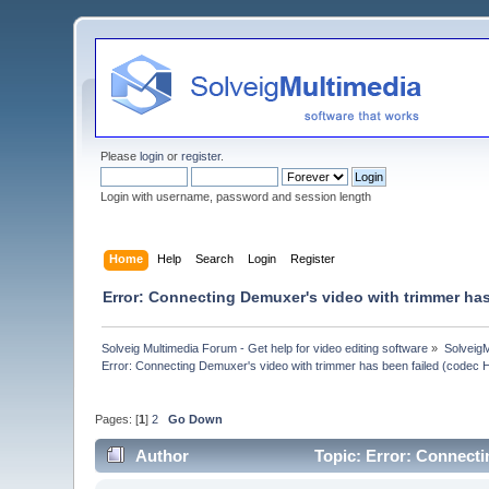
Please
login
or
register
.
Login with username, password and session length
Home
Help
Search
Login
Register
Error: Connecting Demuxer's video with trimmer has
Solveig Multimedia Forum - Get help for video editing software
»
Solveig
Error: Connecting Demuxer's video with trimmer has been failed (codec 
Pages: [
1
]
2
Go Down
Author
Topic: Error: Connecti