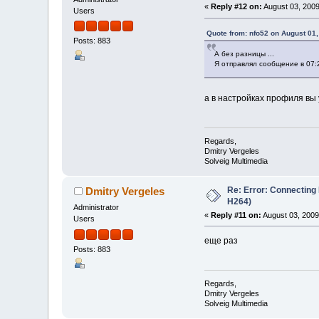
«
Reply #12 on:
August 03, 2009
Users
Quote from: nfo52 on August 01
Posts: 883
А без разницы ...
Я отправлял сообщение в 07:2
а в настройках профиля вы 
Regards,
Dmitry Vergeles
Solveig Multimedia
Re: Error: Connecting
Dmitry Vergeles
H264)
Administrator
«
Reply #11 on:
August 03, 2009
Users
еще раз
Posts: 883
Regards,
Dmitry Vergeles
Solveig Multimedia