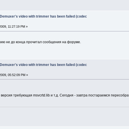
 Demuxer's video with trimmer has been failed (codec
009, 11:27:19 PM »
нию не до конца прочитал сообщения на форуме.
 Demuxer's video with trimmer has been failed (codec
2009, 05:52:09 PM »
 версия требующая msvcrtd.lib и т.д. Сегодня - завтра постараемся пересобра