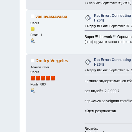
«
Last Edit: September 08, 2009,
Re: Error: Connecting
vasiavasiavasia
H264)
Users
«
Reply #17 on:
September 07, 
Posts: 1
Super !!! It`s work !!! Огромн
(а с форумом какая то фигня
Re: Error: Connecting
Dmitry Vergeles
H264)
Administrator
«
Reply #16 on:
September 07, 
Users
немного задержались со сб
Posts: 883
вот апдейт. 2.3.909.7
http://www.solveigmm.com/fi
Ждем результатов.
Regards,