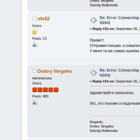
Dmitry Vergeles
Solveig Multimedia
Re: Error: Connecting
nfo52
H264)
Users
«
Reply #15 on:
September 05, 2
Posts: 13
Привет!
Отправил письмо, к сожале
У меня та же самая ошибка.
Re: Error: Connecting
Dmitry Vergeles
H264)
Administrator
«
Reply #14 on:
September 05, 
Users
Здравствуйте vasiavasia,
Posts: 883
Упс, это похоже отладочная
Regards,
Dmitry Vergeles
Solveig Multimedia