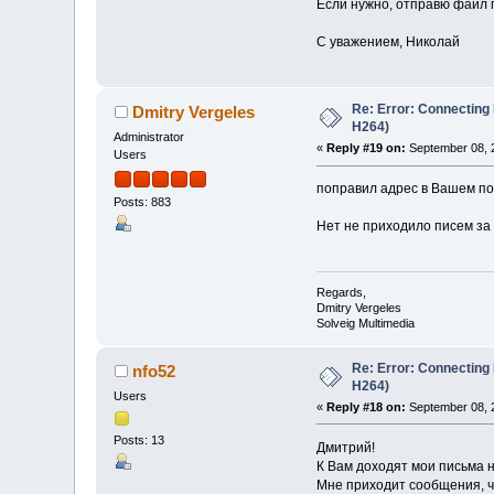
Если нужно, отправю файл 
С уважением, Николай
Re: Error: Connecting
Dmitry Vergeles
H264)
Administrator
«
Reply #19 on:
September 08, 
Users
поправил адрес в Вашем по
Posts: 883
Нет не приходило писем за 
Regards,
Dmitry Vergeles
Solveig Multimedia
Re: Error: Connecting
nfo52
H264)
Users
«
Reply #18 on:
September 08, 
Posts: 13
Дмитрий!
К Вам доходят мои письма н
Мне приходит сообщения, ч