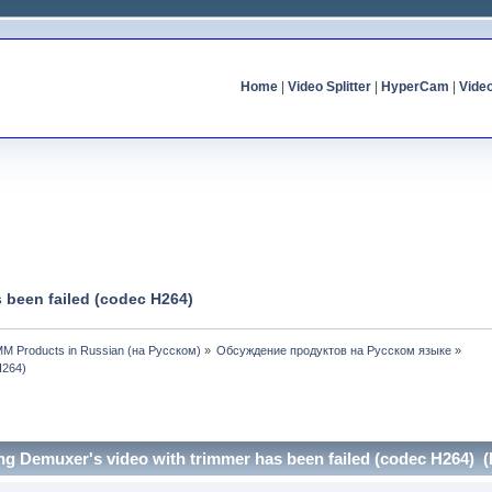
Home
|
Video Splitter
|
HyperCam
|
Vide
 been failed (codec H264)
MM Products in Russian (на Русском)
»
Обсуждение продуктов на Русском языке
»
H264)
ng Demuxer's video with trimmer has been failed (codec H264) 