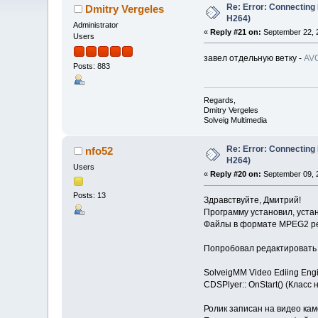
Re: Error: Connecting
Dmitry Vergeles
H264)
Administrator
«
Reply #21 on:
September 22, 2
Users
завел отдельную ветку -
AVC
Posts: 883
Regards,
Dmitry Vergeles
Solveig Multimedia
Re: Error: Connecting
nfo52
H264)
Users
«
Reply #20 on:
September 09, 2
Posts: 13
Здравствуйте, Дмитрий!
Программу установил, уста
Файлы в формате MPEG2 ре
Попробовал редактировать
SolveigMM Video Ediing Engi
CDSPlyer:: OnStart() (Класс
Ролик записан на видео ка