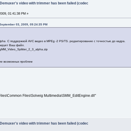
 Demuxer's video with trimmer has been failed (codec
2009, 01:41:38 PM »
 September 03, 2009, 09:24:35 PM
 alpha С поддержкой AVC видео в MPEg -2 PS/TS. редактирование с точностью до кадра.
тирует Ваш файл.
igMM_Video_Splitter_2_3_alpha.zip
ие возможных проблем
Files\Common Files\Solveig Multimedia\SMM_EditEngine.dll"
 Demuxer's video with trimmer has been failed (codec