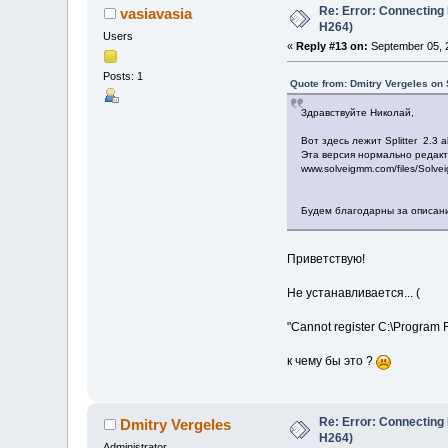
Re: Error: Connecting
vasiavasia
H264)
Users
«
Reply #13 on:
September 05, 
Posts: 1
Quote from: Dmitry Vergeles on
Здравствуйте Николай,
Вот здесь лежит Splitter 2.3
Эта версия нормально редак
www.solveigmm.com/files/Solve
Будем благодарны за описан
Приветствую!
Не устанавливается... (
"Cannot register C:\Program 
к чему бы это ?
Re: Error: Connecting
Dmitry Vergeles
H264)
Administrator