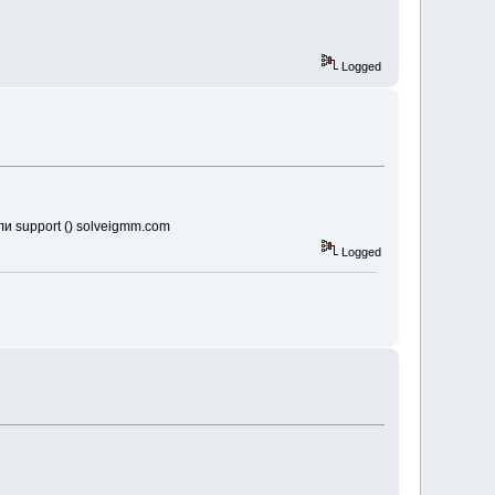
Logged
и support () solveigmm.com
Logged