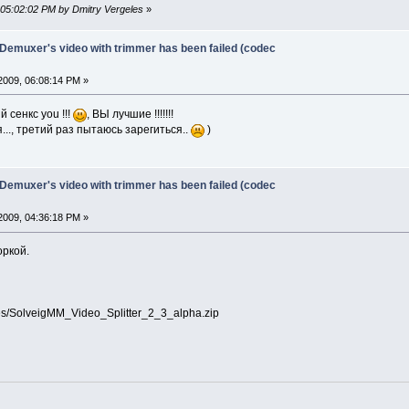
 05:02:02 PM by Dmitry Vergeles
»
 Demuxer's video with trimmer has been failed (codec
2009, 06:08:14 PM »
ый сенкс you !!!
, ВЫ лучшие !!!!!!!
..., третий раз пытаюсь зарегиться..
)
 Demuxer's video with trimmer has been failed (codec
2009, 04:36:18 PM »
оркой.
les/SolveigMM_Video_Splitter_2_3_alpha.zip