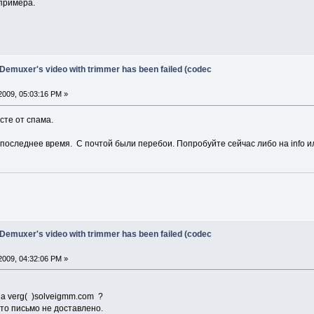
примера.
 Demuxer's video with trimmer has been failed (codec
2009, 05:03:16 PM »
сте от спама.
последнее время. С почтой были перебои. Попробуйте сейчас либо на info ил
 Demuxer's video with trimmer has been failed (codec
2009, 04:32:06 PM »
а verg( )solveigmm.com ?
то письмо не доставлено.