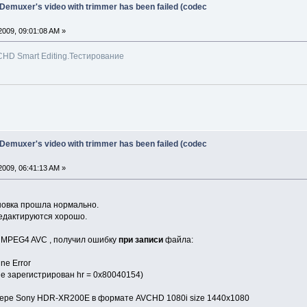
 Demuxer's video with trimmer has been failed (codec
009, 09:01:08 AM »
HD Smart Editing.Тестирование
 Demuxer's video with trimmer has been failed (codec
009, 06:41:13 AM »
новка прошла нормально.
дактируются хорошо.
 MPEG4 AVC , получил ошибку
при записи
файла:
ne Error
 не зарегистрирован hr = 0x80040154)
мере Sony HDR-XR200E в формате AVCHD 1080i size 1440x1080