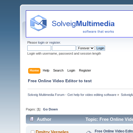
Please
login
or
register
.
Login with username, password and session length
Home
Help
Search
Login
Register
Free Online Video Editor to test
Solveig Multimedia Forum - Get help for video editing software
»
Solveig
Pages: [
1
]
Go Down
Author
Topic: Free Online Vid
Free Online Video Edito
Dmitry Vergeles