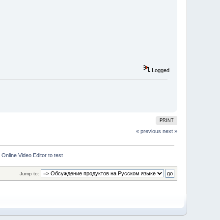
Logged
PRINT
« previous
next »
 Online Video Editor to test
Jump to: