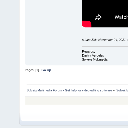
«
Last Edit: November 24, 2021,
Regards,
Dmitry Vergeles
Solveig Multimedia
Pages: [
1
]
Go Up
Solveig Multimedia Forum - Get help for video editing software
»
Solveig