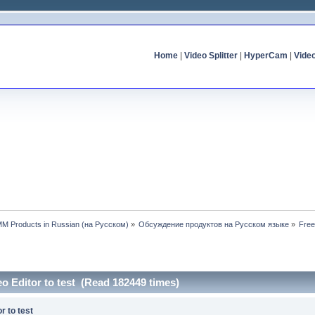
Home
|
Video Splitter
|
HyperCam
|
Vide
MM Products in Russian (на Русском)
»
Обсуждение продуктов на Русском языке
»
Free
eo Editor to test (Read 182449 times)
r to test