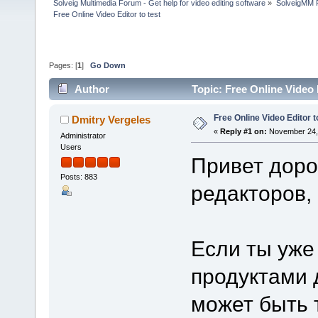
Solveig Multimedia Forum - Get help for video editing software
»
SolveigMM P
Free Online Video Editor to test
Pages: [
1
]
Go Down
Author
Topic: Free Online Video 
Free Online Video Editor t
Dmitry Vergeles
«
Reply #1 on:
November 24, 
Administrator
Users
Привет доро
Posts: 883
редакторов,
Если ты уже
продуктами 
может быть 