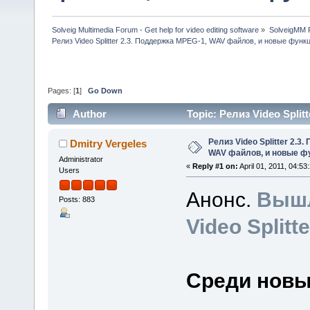
Solveig Multimedia Forum - Get help for video editing software
»
SolveigMM P
Релиз Video Splitter 2.3. Поддержка MPEG-1, WAV файлов, и новые функ
Pages: [
1
]
Go Down
Author
Topic: Релиз Video Spl
(Read 101155 times)
Релиз Video Splitter 2.3
Dmitry Vergeles
WAV файлов, и новые ф
Administrator
«
Reply #1 on:
April 01, 2011, 04:53
Users
Анонс.
Вышл
Posts: 883
Video Splitte
Среди новы