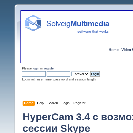
Home
|
Video S
Please
login
or
register
.
Login with username, password and session length
Home
Help
Search
Login
Register
HyperCam 3.4 c возм
сессии Skype