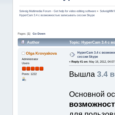
Solveig Multimedia Forum - Get help for video editing software
»
SolveigMM P
HyperCam 3.4 c возможностью записывать сессии Skype
Pages: [
1
]
Go Down
Author
Topic: HyperCam 3.4 c 
HyperCam 3.4 c возмож
Olga Krovyakova
сессии Skype
Administrator
«
Reply #1 on:
May 16, 2012, 04:07
Users
Вышла
3.4 
Posts: 1222
Основной ос
возможност
для пользов