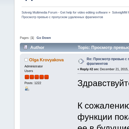
Solveig Multimedia Forum - Get help for video editing software
»
SolveigMM P
Просмотр превью с пропуском удаленных фрагментов
Pages: [
1
]
Go Down
Author
Topic: Просмотр превью
Re: Просмотр превью с
Olga Krovyakova
фрагментов
Administrator
«
Reply #2 on:
December 21, 2015, 
Users
Здравствуйте
Posts: 1222
К сожалению
функции пок
ее в будущи