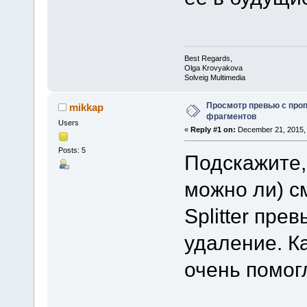
Best Regards,
Olga Krovyakova
Solveig Multimedia
Просмотр превью с про
mikkap
фрагментов
Users
«
Reply #1 on:
December 21, 2015, 
Posts: 5
Подскажите,
можно ли) с
Splitter пре
удаление. К
очень помог