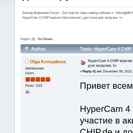
Solveig Multimedia Forum - Get help for video editing software
»
SolveigMM P
HyperCam 4 CHIP версия (бесплатная ) доступна для загрузки. то
Pages: [
1
]
Go Down
Author
Topic: HyperCam 4 CHIP 
times)
HyperCam 4 CHIP версия 
Olga Krovyakova
для загрузки. то
Administrator
«
Reply #1 on:
December 08, 2015, 
Users
Привет всем
Posts: 1222
HyperCam 4 
участие в ак
CHIP.de и до