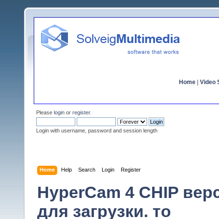
Home
|
Video S
Please
login
or
register
.
Login with username, password and session length
Home
Help
Search
Login
Register
HyperCam 4 CHIP верс
для загрузки. то