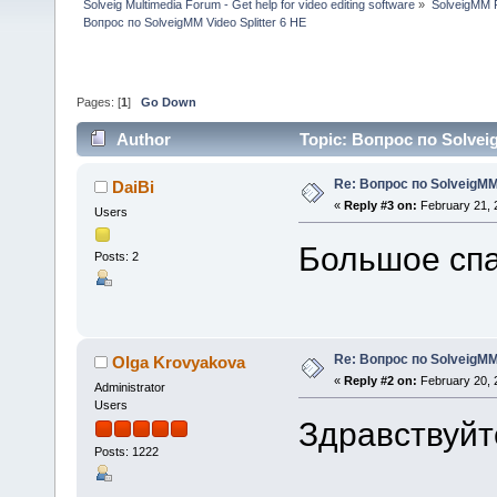
Solveig Multimedia Forum - Get help for video editing software
»
SolveigMM P
Вопрос по SolveigMM Video Splitter 6 HE
Pages: [
1
]
Go Down
Author
Topic: Вопрос по Solveig
Re: Вопрос по SolveigMM 
DaiBi
«
Reply #3 on:
February 21, 
Users
Большое спа
Posts: 2
Re: Вопрос по SolveigMM 
Olga Krovyakova
«
Reply #2 on:
February 20, 
Administrator
Users
Здравствуйте
Posts: 1222