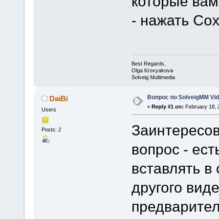
которые вам
- нажать Со
Best Regards,
Olga Krovyakova
Solveig Multimedia
Вопрос по SolveigMM Vide
DaiBi
«
Reply #1 on:
February 18, 
Users
Заинтересов
Posts: 2
вопрос - ест
вставлять в
другого виде
предварител