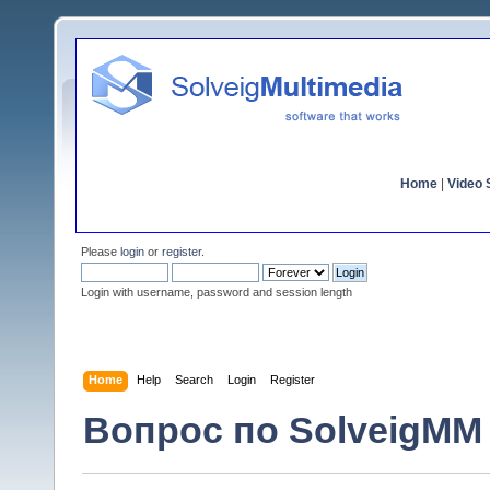
Home
|
Video S
Please
login
or
register
.
Login with username, password and session length
Home
Help
Search
Login
Register
Вопрос по SolveigMM V