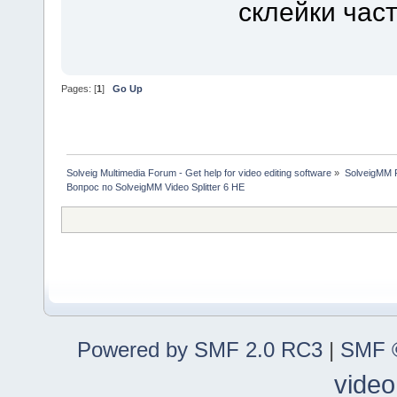
склейки час
Pages: [
1
]
Go Up
Solveig Multimedia Forum - Get help for video editing software
»
SolveigMM P
Вопрос по SolveigMM Video Splitter 6 HE
Powered by SMF 2.0 RC3
|
SMF ©
video