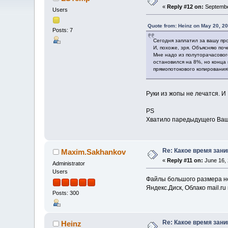
«
Reply #12 on:
Septembe
Users
Quote from: Heinz on May 20, 2
Posts: 7
Сегодня заплатил за вашу пр
И, похоже, зря. Объясняю поч
Мне надо из полуторачасового
остановился на 8%, но конца
прямопотокового копирования
Руки из жопы не лечатся. И
PS
Хватило паредыдущего Ваше
Re: Какое время зан
Maxim.Sakhankov
«
Reply #11 on:
June 16, 
Administrator
Users
Файлы большого размера не
Яндекс.Диск, Облако mail.ru 
Posts: 300
Re: Какое время зан
Heinz