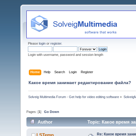
Please
login
or
register
.
Login with username, password and session length
Home
Help
Search
Login
Register
Какое время занимает редактирование файла?
Solveig Multimedia Forum - Get help for video editing software
»
Solveig
Pages: [
1
]
Go Down
Author
Topic: Какое время з
Re: Какое время зан
LSTemp