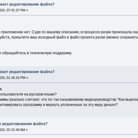
имает редактирование файла?
20, 07:41:37 PM »
 приложении нет. Судя по вашему описанию, в процессе резки произошла оши
уйста, пришлите ваш исходный файл и файл проекта резки (можно сохранить 
е обращайтесь в техническую поддержку.
имает редактирование файла?
20, 01:26:16 PM »
в.
пользователя на русском языке?
аммы реально считают, что по так называемому видеоруководству "Как выреза
ктивировать программу и вернуть уплаченные за эту муру деньги?
т редактирование файла?
20, 02:15:40 AM »