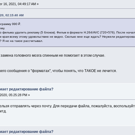
r 16, 2021, 04:49:17 AM »
020, 02:15:40 AM
ограмму 990 ₽.
ему.
 фильма удалить рекламу (5 блоков). Фильм в формате H.264/AVC (720×576). После начала
 и края всему этому удовольствию не видно. Сколько мне еще ждать? Неужели редактирова
? Я не на такое рассчитывал.
 замена головного мозга спинным не помогает в этом случае.
го сообщения о "форматах", чтобы понять, что ТАКОЕ не лечится.
имает редактирование файла?
2020, 05:25:28 PM »
льзя отправлять через почту. Для передачи файла, пожалуйста, воспользуй
итд.
имает редактирование файла?