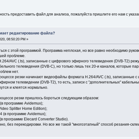
ность предоставить файл для анализа, пожалуйста пришлите его нам с указан
имает редактирование файла?
20, 08:50:20 PM »
ься с этой программой. Программа неплохая, но все равно необходимо руково
кшей проблеме.
264/AVC (.ts), записанные с цифрового эфирного телевидения (DVB-T2) режут
бельного телевидения (DVB-C), но только лишь тех 20-и каналов, которые 
роблем нет.
процессе резки начинают видеофайлы формата H.264/AVC (.ts), записанные с
 эфирном телевидении (DVB-T2), то есть, записи с "дополнительных" кабель
утся и клеятся нормально.
роцессе резки пришлось бороться следующим образом:
(в программе Avidemux);
ideo Splitter Home Edition);
4 (в программе Avidemux);
в программе Elecard Converter Studio).
нно, без перекодировки. Но все же такой "многоэтапный" способ резания-ск