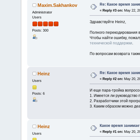
Re: Какое время зан
Maxim.Sakhankov
«
Reply #3 on:
May 22, 20
Administrator
Users
Здравствуйте Heinz,
Posts: 300
Полного перекодирования в
Чтобы найти ошибку, пожал
технической поддержки
.
По вопросам возврата такж
Re: Какое время зан
Heinz
«
Reply #2 on:
May 20, 20
Users
И еще пара-тройка вопросо
Posts: 6
1. Имеется ли руководство 
2. Разработчики этой прогр
3. Каким образом можно деа
Какое время занимае
Heinz
«
Reply #1 on:
May 20, 20
Users