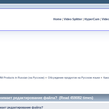
Home
|
Video Splitter
|
HyperCam
|
Vide
MM Products in Russian (на Русском)
»
Обсуждение продуктов на Русском языке
»
Как
анимает редактирование файла? (Read 459082 times)
имает редактирование файла?