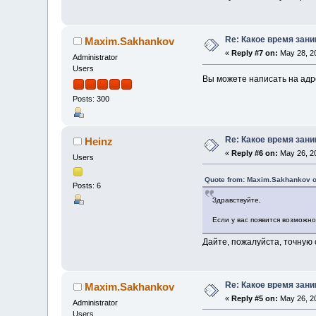
Re: Какое время зан
Maxim.Sakhankov
«
Reply #7 on:
May 28, 20
Administrator
Users
Вы можете написать на ад
Posts: 300
Re: Какое время зан
Heinz
«
Reply #6 on:
May 26, 20
Users
Quote from: Maxim.Sakhankov o
Posts: 6
Здравствуйте,
Если у вас появится возможно
Дайте, пожалуйста, точную 
Re: Какое время зан
Maxim.Sakhankov
«
Reply #5 on:
May 26, 20
Administrator
Users