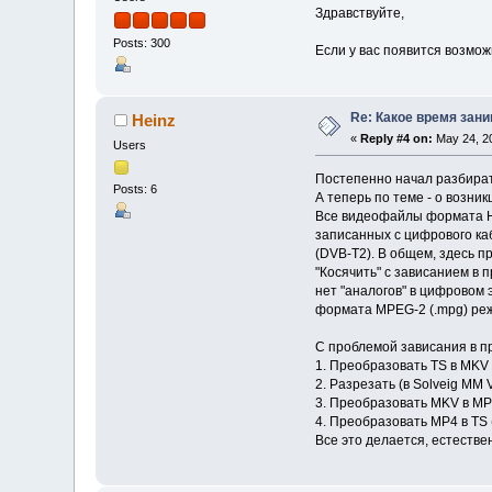
Здравствуйте,
Posts: 300
Если у вас появится возмож
Re: Какое время зан
Heinz
«
Reply #4 on:
May 24, 20
Users
Постепенно начал разбират
Posts: 6
А теперь по теме - о возни
Все видеофайлы формата H.
записанных с цифрового ка
(DVB-T2). В общем, здесь п
"Косячить" с зависанием в 
нет "аналогов" в цифровом
формата MPEG-2 (.mpg) реж
С проблемой зависания в п
1. Преобразовать TS в MKV 
2. Разрезать (в Solveig MM V
3. Преобразовать MKV в MP
4. Преобразовать MP4 в TS (
Все это делается, естестве