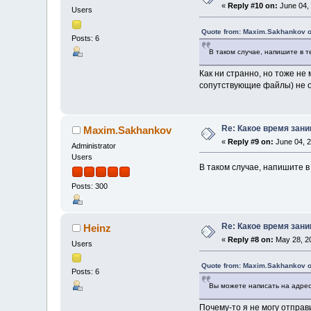
«
Reply #10 on:
June 04, 
Users
Quote from: Maxim.Sakhankov o
Posts: 6
В таком случае, напишите в те
Как ни странно, но тоже н
сопутствующие файлы) не 
Re: Какое время зан
Maxim.Sakhankov
«
Reply #9 on:
June 04, 2
Administrator
Users
В таком случае, напишите в 
Posts: 300
Re: Какое время зан
Heinz
«
Reply #8 on:
May 28, 20
Users
Quote from: Maxim.Sakhankov o
Posts: 6
Вы можете написать на адре
Почему-то я не могу отпра