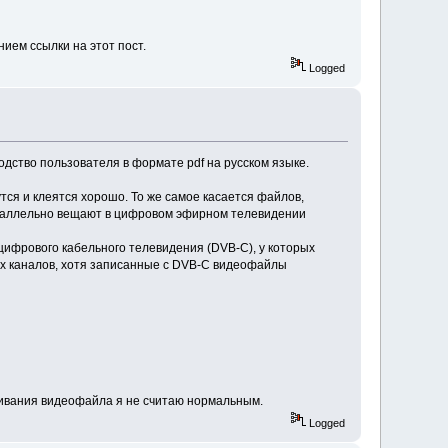
ием ссылки на этот пост.
Logged
дство пользователя в формате pdf на русском языке.
ся и клеятся хорошо. То же самое касается файлов,
параллельно вещают в цифровом эфирном телевидении
 цифрового кабельного телевидения (DVB-C), у которых
ных каналов, хотя записанные с DVB-C видеофайлы
леивания видеофайла я не считаю нормальным.
Logged