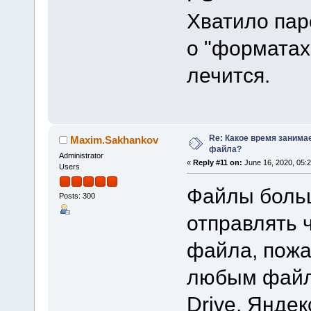
Хватило па
о "форматах
лечится.
Re: Какое время занима
Maxim.Sakhankov
файла?
Administrator
«
Reply #11 on:
June 16, 2020, 05:
Users
Файлы боль
Posts: 300
отправлять 
файла, пожа
любым файл
Drive, Яндек