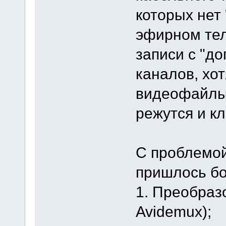
которых нет
эфирном тел
записи с "д
каналов, хо
видеофайлы
режутся и к
С проблемой
пришлось б
1. Преобраз
Avidemux);