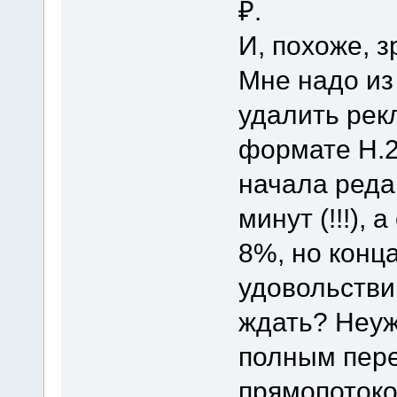
₽.
И, похоже, з
Мне надо из
удалить рек
формате H.2
начала реда
минут (!!!),
8%, но конца
удовольстви
ждать? Неуж
полным пере
прямопотоко