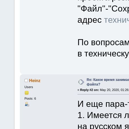
"Файл"-"Сох
адрес
техни
По вопросам
в техническ
Re: Какое время занима
Heinz
файла?
Users
«
Reply #2 on:
May 20, 2020, 01:26
Posts: 6
И еще пара-
1. Имеется 
на русском 