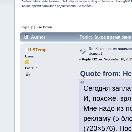
Solveig Multimedia Forum - Get help for video editing software
»
SolveigMM P
Какое время занимает редактирование файла?
Pages: [
1
]
Go Down
Author
Topic: Какое время зан
Re: Какое время занима
LSTemp
файла?
Users
«
Reply #12 on:
September 16, 2021
Posts: 7
Quote from: He
Сегодня запла
И, похоже, зр
Мне надо из п
рекламу (5 бл
(720×576). По