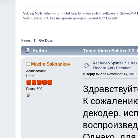
Solveig Multimedia Forum - Get help for video editing software
»
SolveigMM P
Video Splitter 7.3. Как настроить декодер Elecard AVC Decoder
Pages: [
1
]
Go Down
Author
Topic: Video Splitter 7.
times)
Re: Video Splitter 7.3. К
Maxim.Sakhankov
Elecard AVC Decoder
Administrator
«
Reply #2 on:
November 14, 2019, 
Users
Здравствуйт
Posts: 300
К сожалению
декодер, ис
воспроизведе
Однако, для