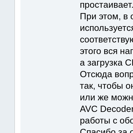
простаивает
При этом, в
используетс
соответству
этого вся на
а загрузка C
Отсюда вопро
так, чтобы 
или же можн
AVC Decoder
работы с об
Спасибо за о