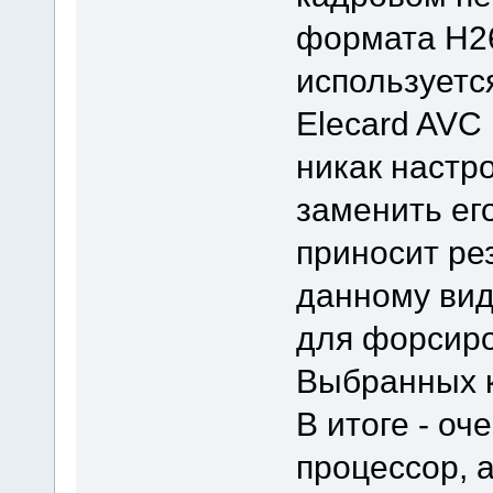
формата H2
используетс
Elecard AVC
никак настро
заменить ег
приносит рез
данному вид
для форсиро
Выбранных к
В итоге - оч
процессор, 