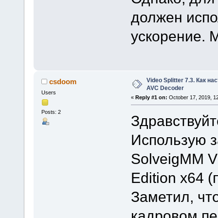
должен испо
ускорение. 
Video Splitter 7.3. Как н
csdoom
AVC Decoder
Users
«
Reply #1 on:
October 17, 2019, 1
Posts: 2
Здравствуйт
Использую 
SolveigMM Vi
Edition x64 
Заметил, чт
кадровом п