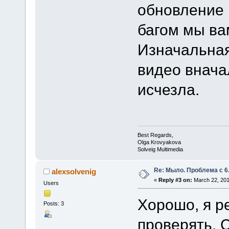
обновление
багом мы в
Изначальна
видео вначал
исчезла.
Best Regards,
Olga Krovyakova
Solveig Multimedia
Re: Мыло. Проблема с 6.
alexsolvenig
«
Reply #3 on:
March 22, 201
Users
Хорошо, я р
Posts: 3
проверять. С