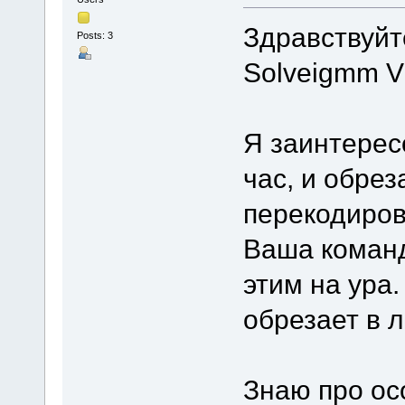
Здравствуйт
Posts: 3
Solveigmm Vid
Я заинтерес
час, и обре
перекодиров
Ваша команд
этим на ура.
обрезает в л
Знаю про ос