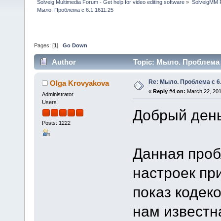
Solveig Multimedia Forum - Get help for video editing software
»
SolveigMM P
Мыло. Проблема с 6.1.1611.25
Pages: [
1
]
Go Down
Author
Topic: Мыло. Проблема с
Re: Мыло. Проблема с 6.
Olga Krovyakova
«
Reply #4 on:
March 22, 201
Administrator
Users
Добрый день,
Posts: 1222
Данная проб
настроек пр
показ кодек
нам известна