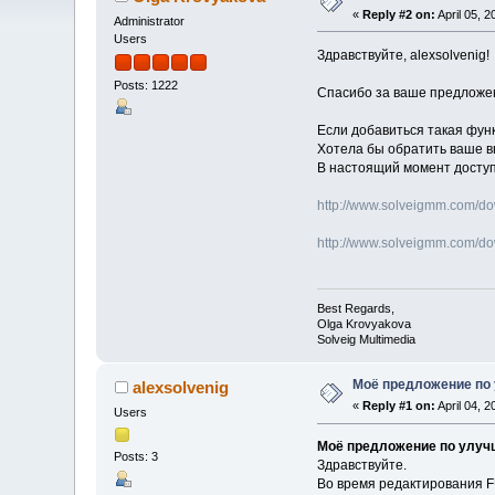
«
Reply #2 on:
April 05, 
Administrator
Users
Здравствуйте, alexsolvenig!
Posts: 1222
Спасибо за ваше предложе
Если добавиться такая функ
Хотела бы обратить ваше в
В настоящий момент доступн
http://www.solveigmm.com/d
http://www.solveigmm.com/d
Best Regards,
Olga Krovyakova
Solveig Multimedia
Моё предложение по
alexsolvenig
«
Reply #1 on:
April 04, 
Users
Моё предложение по улу
Posts: 3
Здравствуйте.
Во время редактирования F