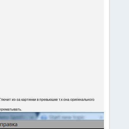
лючит из-за картинки в превьюшке т.к она оригинального
перематывать.