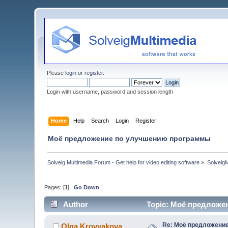
Please
login
or
register
.
Login with username, password and session length
Home
Help
Search
Login
Register
Моё предложение по улучшению программы
Solveig Multimedia Forum - Get help for video editing software
»
Solveig
Pages: [
1
]
Go Down
Author
Topic: Моё предложе
Re: Моё предложени
Olga Krovyakova