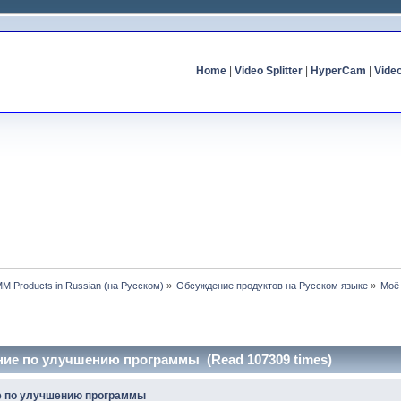
Home
|
Video Splitter
|
HyperCam
|
Vide
MM Products in Russian (на Русском)
»
Обсуждение продуктов на Русском языке
»
Моё
ние по улучшению программы (Read 107309 times)
е по улучшению программы