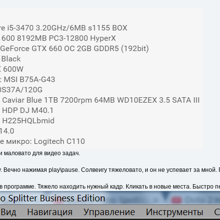
и маловато для видео задач.
Вечно нажимая play\pause. Солвеигу тяжеловато, и он не успевает за мной. Г
в программе. Тяжело находить нужный кадр. Кликать в новые места. Быстро 