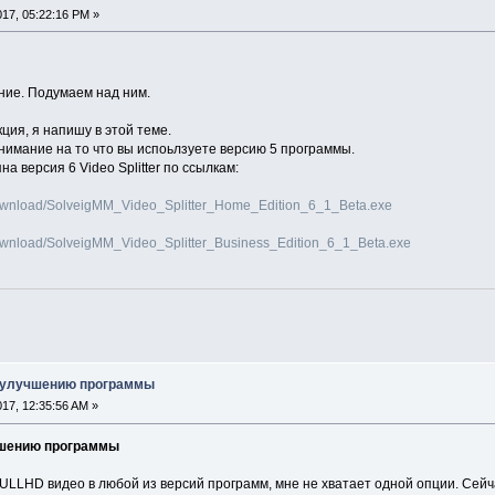
2017, 05:22:16 PM »
ние. Подумаем над ним.
ция, я напишу в этой теме.
нимание на то что вы испоьлзуете версию 5 программы.
а версия 6 Video Splitter по ссылкам:
ownload/SolveigMM_Video_Splitter_Home_Edition_6_1_Beta.exe
ownload/SolveigMM_Video_Splitter_Business_Edition_6_1_Beta.exe
 улучшению программы
2017, 12:35:56 AM »
чшению программы
ULLHD видео в любой из версий программ, мне не хватает одной опции. Сейч