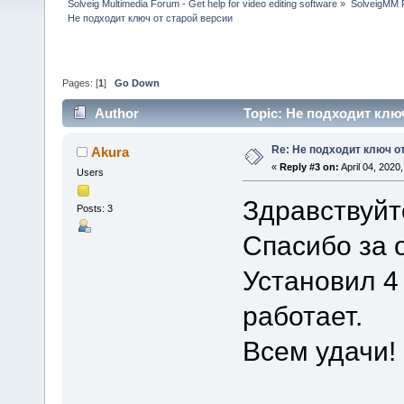
Solveig Multimedia Forum - Get help for video editing software
»
SolveigMM P
Не подходит ключ от старой версии
Pages: [
1
]
Go Down
Author
Topic: Не подходит ключ
Re: Не подходит ключ о
Akura
«
Reply #3 on:
April 04, 2020
Users
Здравствуйт
Posts: 3
Спасибо за о
Установил 4
работает.
Всем удачи!