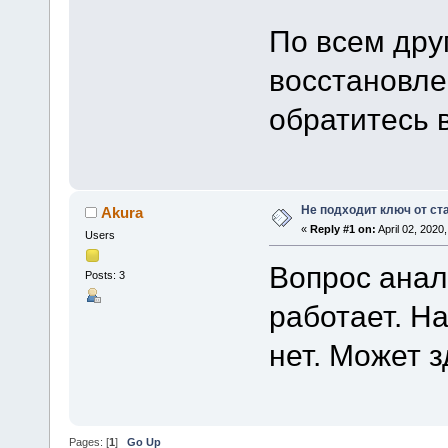
По всем дру
восстановле
обратитесь 
Не подходит ключ от ст
Akura
«
Reply #1 on:
April 02, 2020
Users
Вопрос анал
Posts: 3
работает. На
нет. Может з
Pages: [
1
]
Go Up