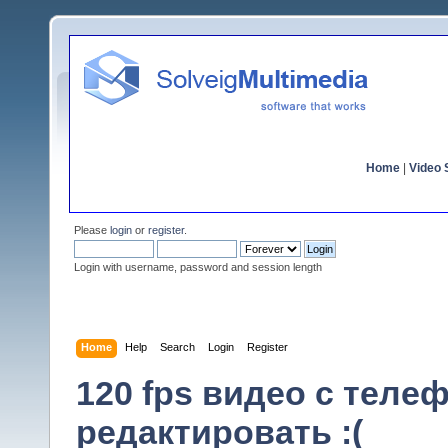
Home
|
Video S
Please
login
or
register
.
Login with username, password and session length
Home
Help
Search
Login
Register
120 fps видео с теле
редактировать :(