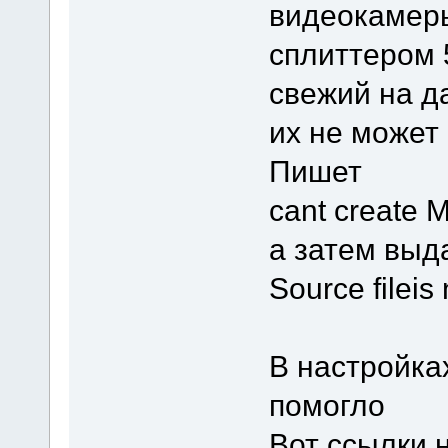
видеокамеры
сплиттером 5
свежий на д
их не может
Пишет
cant create
а затем выд
Source filei
В настройка
помогло
Вот ссылки 