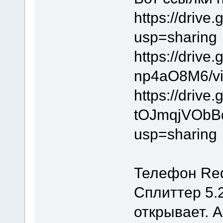
https://driv
usp=sharing
https://driv
np4aO8M6/vi
https://drive
tOJmqjVObBd
usp=sharing
Телефон Red
Cплиттер 5.
открывает. А