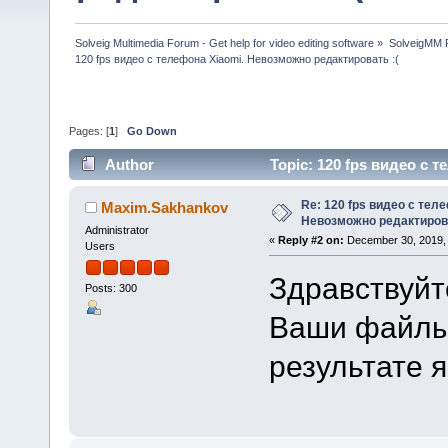
Solveig Multimedia Forum - Get help for video editing software
»
SolveigMM P
120 fps видео с телефона Xiaomi. Невозможно редактировать :(
Pages: [
1
]
Go Down
Author
Topic: 120 fps видео с 
times)
Re: 120 fps видео с тел
Maxim.Sakhankov
Невозможно редактиров
Administrator
«
Reply #2 on:
December 30, 2019, 
Users
Здравствуйт
Posts: 300
Ваши файлы 
результате я