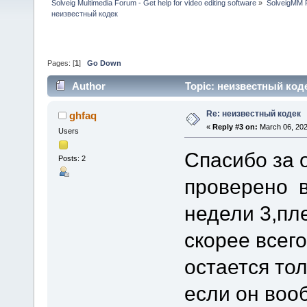
Solveig Multimedia Forum - Get help for video editing software
»
SolveigMM P
неизвестный кодек
Pages: [
1
]
Go Down
Author
Topic: неизвестный коде
Re: неизвестный кодек
ghfaq
«
Reply #3 on:
March 06, 202
Users
Спасибо за 
Posts: 2
проверено в
недели 3,пл
скорее всего
остается тол
если он воо