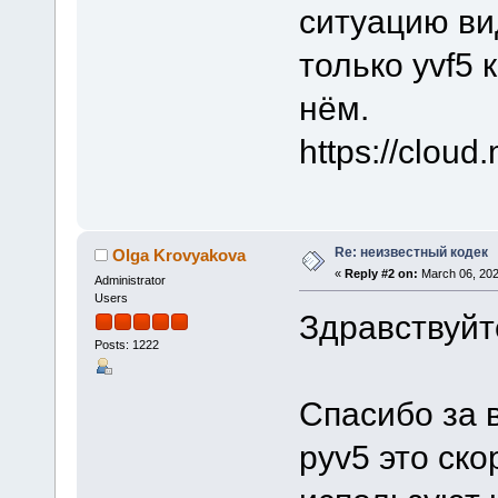
ситуацию ви
только yvf5
нём.
https://clou
Re: неизвестный кодек
Olga Krovyakova
«
Reply #2 on:
March 06, 202
Administrator
Users
Здравствуйт
Posts: 1222
Спасибо за 
pyv5 это ско