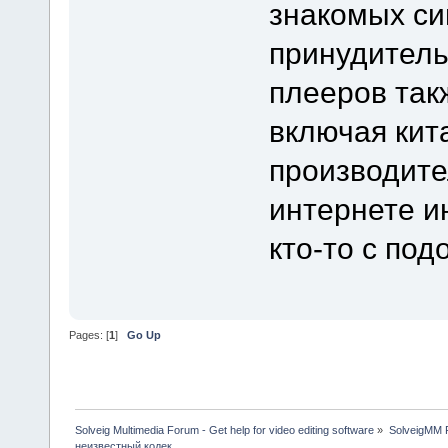
знакомых сиг
принудитель
плееров так
включая кит
производител
интернете и
кто-то с по
Pages: [
1
]
Go Up
Solveig Multimedia Forum - Get help for video editing software
»
SolveigMM P
неизвестный кодек