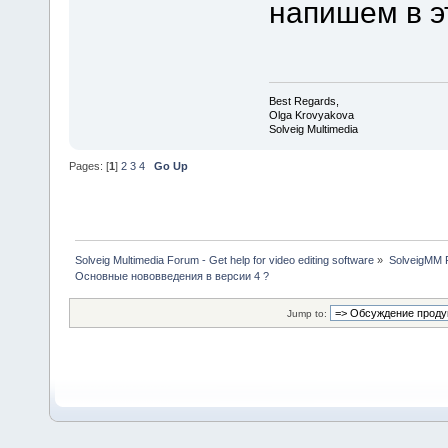
напишем в э
Best Regards,
Olga Krovyakova
Solveig Multimedia
Pages: [
1
]
2
3
4
Go Up
Solveig Multimedia Forum - Get help for video editing software
»
SolveigMM P
Основные нововведения в версии 4 ?
Jump to: