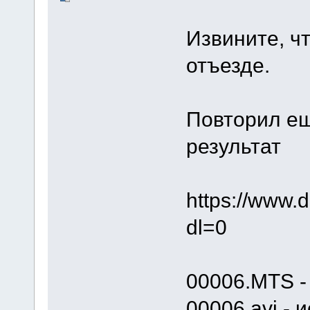
Извините, чт
отъезде.
Повторил ещ
результат
https://w
dl=0
00006.MTS -
00006.avi -