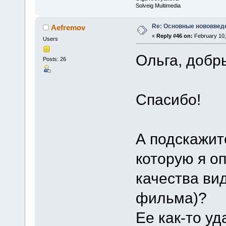
Solveig Multimedia
Re: Основные нововведе
Aefremov
«
Reply #46 on:
February 10,
Users
Ольга, добр
Posts: 26
Спасибо!
А подскажите
которую я о
качества ви
фильма)?
Ее как-то у