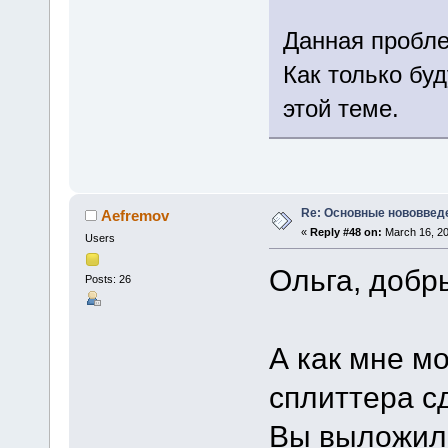
Данная пробле
Как только буд
этой теме.
Re: Основные нововведе
Aefremov
«
Reply #48 on:
March 16, 20
Users
Ольга, добр
Posts: 26
А как мне 
сплиттера с
Вы выложили