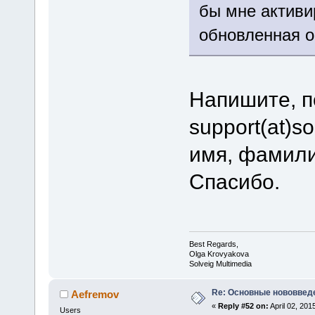
бы мне активи
обновленная 
Напишите, п
support(at)s
имя, фамили
Спасибо.
Best Regards,
Olga Krovyakova
Solveig Multimedia
Re: Основные нововведе
Aefremov
«
Reply #52 on:
April 02, 201
Users