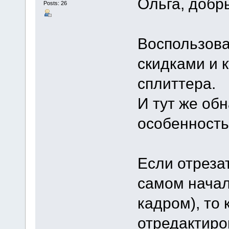
Ольга, добр
Posts: 26
Воспользов
скидками и
сплиттера.
И тут же об
особенность
Если отреза
самом начал
кадром), то 
отредактиро