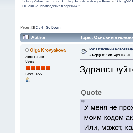
Solveig Multimedia Forum - Get help for video editing software
»
SolveigMM P
Основные нововведения в версии 4 ?
Pages: [
1
]
2
3
4
Go Down
Author
Topic: Основные нововв
Re: Основные нововведе
Olga Krovyakova
«
Reply #53 on:
April 03, 201
Administrator
Users
Здравствуйт
Posts: 1222
Quote
У меня не про
моим кодом ак
Или, может, к