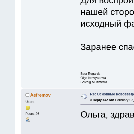
Для воспрои
нашей сторо
исходный фа
Заранее спа
Best Regards,
Olga Krovyakova
Solveig Multimedia
Re: Основные нововведе
Aefremov
«
Reply #42 on:
February 02,
Users
Ольга, здрав
Posts: 26