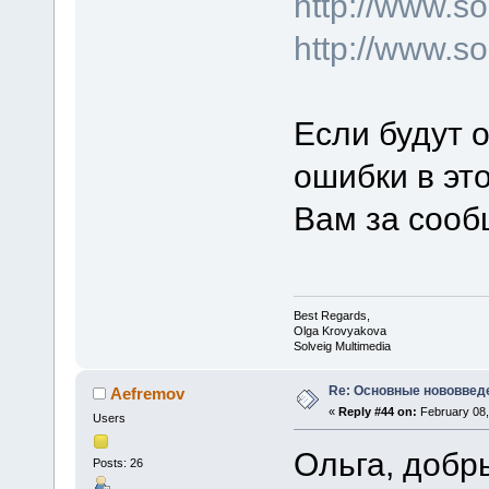
http://www.
http://www.s
Если будут 
ошибки в эт
Вам за сооб
Best Regards,
Olga Krovyakova
Solveig Multimedia
Re: Основные нововведе
Aefremov
«
Reply #44 on:
February 08,
Users
Ольга, добр
Posts: 26