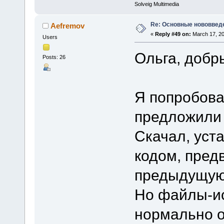
Solveig Multimedia
Re: Основные нововведе
Aefremov
«
Reply #49 on:
March 17, 20
Users
Ольга, добр
Posts: 26
Я попробова
предложили 
Скачал, уст
кодом, пред
предыдущую
Но файлы-ис
нормально о